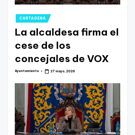
g
o
Publicado
CARTAGENA
n
en
La alcaldesa firma el
o
v
cese de los
a
concejales de VOX
-
F
Ayuntamiento
27 mayo, 2026
Publicado
por
C
C
a
r
t
a