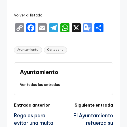
Volver al listado
C
F
E
T
W
X
G
S
o
a
m
el
h
o
h
p
c
ai
e
a
o
ar
Etiquetas:
Ayuntamiento
Cartagena
y
e
l
gr
ts
gl
e
Li
b
a
A
e
n
o
m
p
Tr
Ayuntamiento
k
o
p
a
Ver todas las entradas
k
n
sl
Navegación
Entrada anterior
Siguiente entrada
a
Regalos para
El Ayuntamiento
te
de
evitar una multa
refuerza su