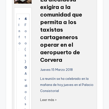
g
exigira a la
e
comunidad que
+
4
n
permita a los
I
F
a
taxistas
n
o
cartageneros
f
t
o
o
operar en el
:
(
aeropuerto de
s
Corvera
)
0
Jueves 15 Marzo 2018
A
La reunión se ha celebrado en la
u
mañana de hoy jueves en el Palacio
di
Consistorial
o
(
Leer más >
s