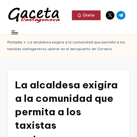
Elemento
Elemento
Saltar
Únete
del
del
al
G
menú
menú
Gaceta
contenido
a
Cartagonova,
Portada
»
La alcaldesa exigira a la comunidad que permita a los
c
La
taxistas cartageneros operar en el aeropuerto de Corvera
e
Web
t
que
a
te
La alcaldesa exigira
C
informa
a la comunidad que
a
de
r
permita a los
Cartagena,
t
taxistas
FC
a
Cartagena,