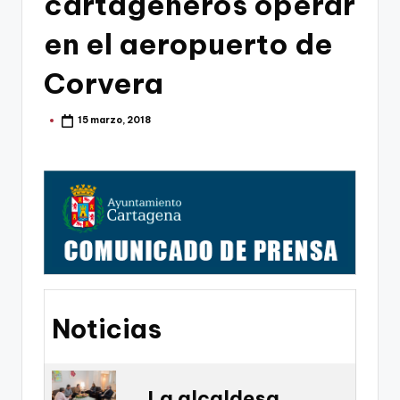
cartageneros operar
g
o
en el aeropuerto de
n
Corvera
o
v
15 marzo, 2018
Publicado
por
a
-
F
C
C
a
Noticias
r
t
a
La alcaldesa