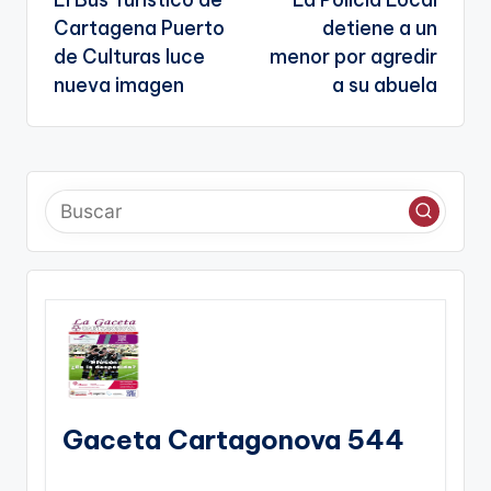
de
a
Cartagena Puerto
detiene a un
entradas
te
de Culturas luce
menor por agredir
nueva imagen
a su abuela
Gaceta Cartagonova 544