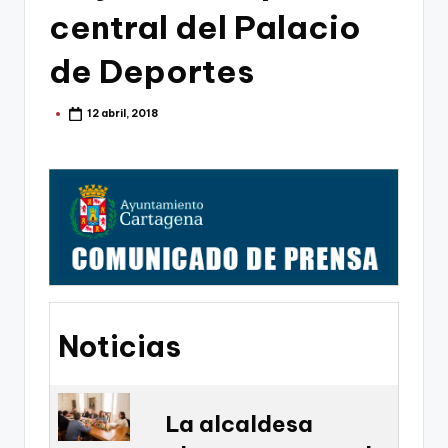
g
central del Palacio
o
de Deportes
n
o
12 abril, 2018
Publicado
v
por
a
-
F
C
C
a
Noticias
r
t
La alcaldesa
a