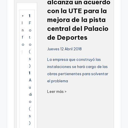
alcanza un acuerdo
g
con la UTE para la
e
+
1
mejora de la pista
n
I
F
central del Palacio
n
o
a
de Deportes
f
t
o
o
Jueves 12 Abril 2018
:
(
s
La empresa que construyó las
)
instalaciones se hará cargo de las
1
obras pertienentes para solventar
A
el problema
u
Leer más >
di
o
(
s
)