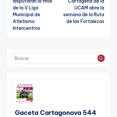
disputaran la final
Cartagena de la
entradas
te
de la V Liga
UCAM abre la
Municipal de
semana de la Ruta
Atletismo
de las Fortalezas
Intercentros
Gaceta Cartagonova 544