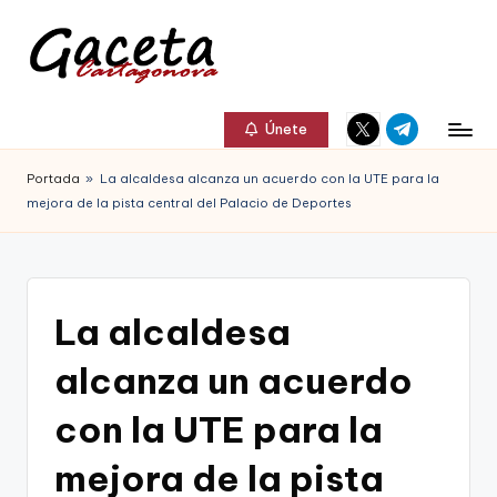
Saltar
al
G
Gaceta
Elemento
Elemento
contenido
a
Únete
Cartagonova,
del
del
c
menú
menú
La
Portada
»
La alcaldesa alcanza un acuerdo con la UTE para la
e
mejora de la pista central del Palacio de Deportes
Web
t
que
a
te
C
La alcaldesa
informa
a
de
alcanza un acuerdo
r
Cartagena,
con la UTE para la
t
FC
a
mejora de la pista
Cartagena,