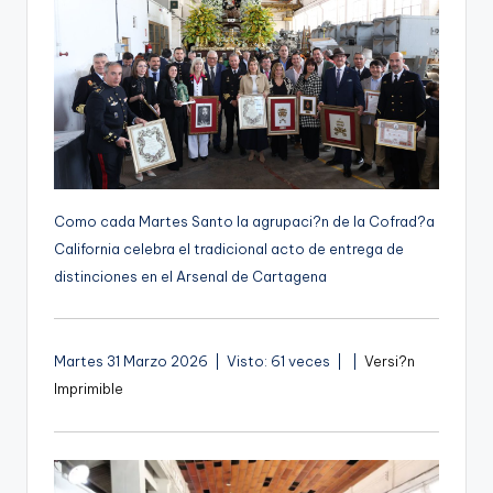
g
e
n
a
Como cada Martes Santo la agrupaci?n de la Cofrad?a
California celebra el tradicional acto de entrega de
distinciones en el Arsenal de Cartagena
A
Martes 31 Marzo 2026 | Visto: 61 veces |
|
Versi?n
u
Imprimible
d
i
o