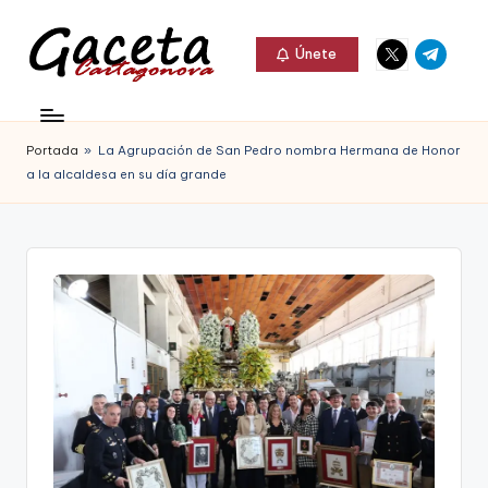
Elemento
Elemento
Saltar
Únete
del
del
al
G
menú
menú
Gaceta
contenido
a
Cartagonova,
Portada
»
La Agrupación de San Pedro nombra Hermana de Honor
c
La
a la alcaldesa en su día grande
e
Web
t
que
a
te
C
informa
a
de
r
Cartagena,
t
FC
a
Cartagena,