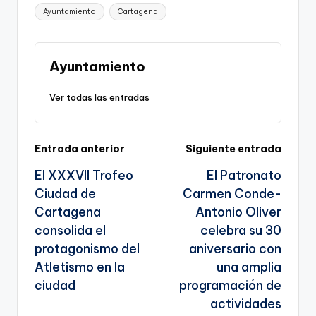
p
c
ai
e
a
o
ar
Etiquetas:
Ayuntamiento
Cartagena
y
e
l
gr
ts
gl
e
Li
b
a
A
e
n
o
m
p
Tr
Ayuntamiento
k
o
p
a
Ver todas las entradas
k
n
sl
Navegación
Entrada anterior
Siguiente entrada
a
El XXXVII Trofeo
El Patronato
te
de
Ciudad de
Carmen Conde-
entradas
Cartagena
Antonio Oliver
consolida el
celebra su 30
protagonismo del
aniversario con
Atletismo en la
una amplia
ciudad
programación de
actividades