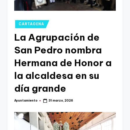
g
o
n
Publicado
CARTAGENA
o
en
La Agrupación de
v
San Pedro nombra
a
-
Hermana de Honor a
F
la alcaldesa en su
C
día grande
C
a
Ayuntamiento
31 marzo, 2026
Publicado
r
por
t
a