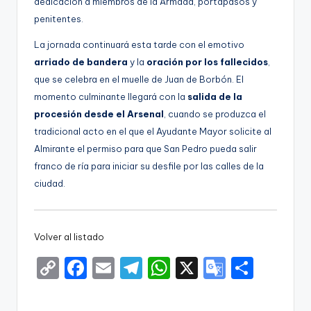
dedicación a miembros de la Armada, portapasos y
penitentes.
La jornada continuará esta tarde con el emotivo
arriado de bandera
y la
oración por los fallecidos
,
que se celebra en el muelle de Juan de Borbón. El
momento culminante llegará con la
salida de la
procesión desde el Arsenal
, cuando se produzca el
tradicional acto en el que el Ayudante Mayor solicite al
Almirante el permiso para que San Pedro pueda salir
franco de ría para iniciar su desfile por las calles de la
ciudad.
Volver al listado
C
F
E
T
W
X
G
S
o
a
m
el
h
o
h