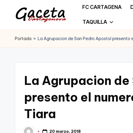
FC CARTAGENA
Saltar
TAQUILLA
G
Gaceta
al
a
Portada
»
La Agrupacion de San Pedro Apostol presento el
Cartagonova,
contenido
c
La
e
Web
t
La Agrupacion de
que
a
te
presento el numero
C
informa
Tiara
a
de
r
Cartagena,
20 marzo, 2018