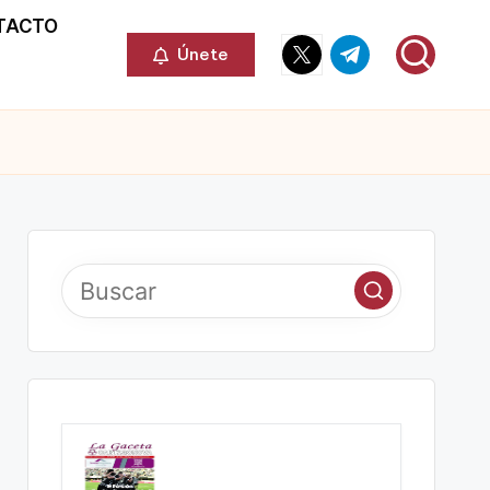
TACTO
Elemento
Elemento
Únete
del
del
menú
menú