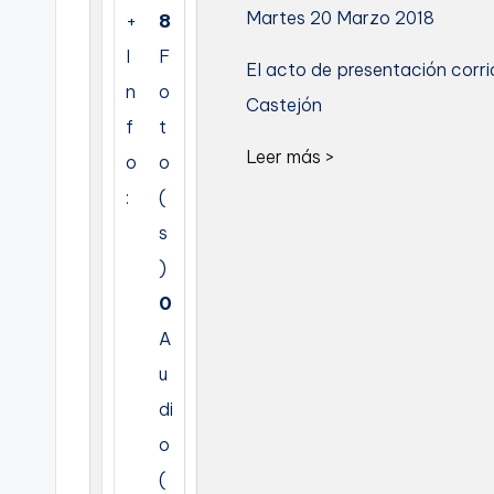
Martes 20 Marzo 2018
+
8
C
I
F
El acto de presentación corr
a
n
o
Castejón
r
f
t
Leer más >
o
o
t
:
(
a
s
g
)
0
e
A
n
u
a
di
o
(