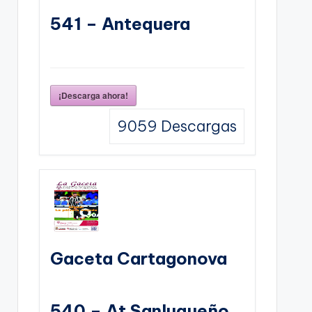
541 – Antequera
¡Descarga ahora!
9059
Descargas
Gaceta Cartagonova
540 – At Sanluqueño