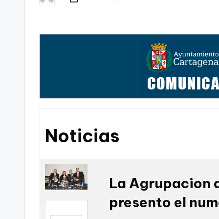
Publicado
t
por
FC
a
Cartagena,
g
o
n
o
Noticias
v
a
-
La Agrupacion 
F
presento el num
C