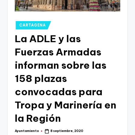
g
o
n
Publicado
CARTAGENA
o
en
La ADLE y las
v
Fuerzas Armadas
a
-
informan sobre las
F
158 plazas
C
convocadas para
C
a
Tropa y Marinería en
r
la Región
t
a
Ayuntamiento
8 septiembre, 2020
Publicado