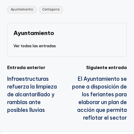
Li
b
a
A
e
Etiquetas:
Ayuntamiento
Cartagena
n
o
m
p
Tr
k
o
p
a
k
n
Ayuntamiento
sl
Ver todas las entradas
a
te
Navegación
Entrada anterior
Siguiente entrada
Infraestructuras
El Ayuntamiento se
de
refuerza la limpieza
pone a disposición de
entradas
de alcantarillado y
los feriantes para
ramblas ante
elaborar un plan de
posibles lluvias
acción que permita
reflotar el sector