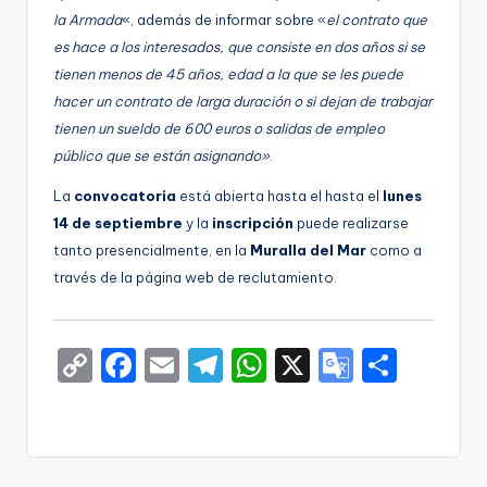
la Armada
«, además de informar sobre «
el contrato que
es hace a los interesados, que consiste en dos años si se
tienen menos de 45 años, edad a la que se les puede
hacer un contrato de larga duración o si dejan de trabajar
tienen un sueldo de 600 euros o salidas de empleo
público que se están asignando»
.
La
convocatoria
está abierta hasta el hasta el
lunes
14 de septiembre
y la
inscripción
puede realizarse
tanto presencialmente, en la
Muralla del Mar
como a
través de la página web de reclutamiento.
C
F
E
T
W
X
G
S
o
a
m
el
h
o
h
p
c
ai
e
a
o
ar
y
e
l
gr
ts
gl
e