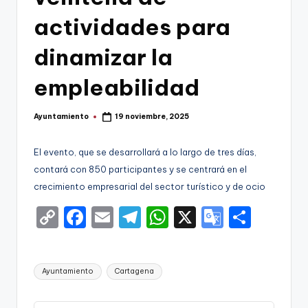
g
actividades para
o
n
dinamizar la
o
empleabilidad
v
a
Ayuntamiento
19 noviembre, 2025
Publicado
por
-
El evento, que se desarrollará a lo largo de tres días,
F
contará con 850 participantes y se centrará en el
C
crecimiento empresarial del sector turístico y de ocio
C
C
F
E
T
W
X
G
S
a
o
a
m
el
h
o
h
r
p
c
ai
e
a
o
ar
Etiquetas:
t
Ayuntamiento
Cartagena
y
e
l
gr
ts
gl
e
a
Li
b
a
A
e