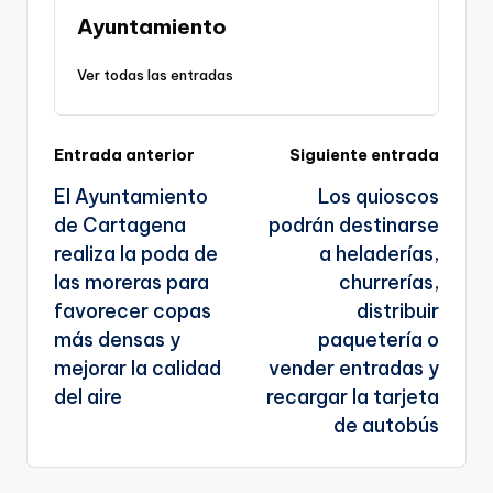
g
n
o
m
p
Tr
Ayuntamiento
e
k
o
p
a
Ver todas las entradas
n
k
n
a
sl
Navegación
Entrada anterior
Siguiente entrada
a
El Ayuntamiento
Los quioscos
te
de
de Cartagena
podrán destinarse
entradas
realiza la poda de
a heladerías,
las moreras para
churrerías,
favorecer copas
distribuir
más densas y
paquetería o
mejorar la calidad
vender entradas y
del aire
recargar la tarjeta
de autobús