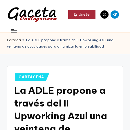
Elemento
Elemento
Saltar
Únete
del
del
al
G
menú
menú
Gaceta
contenido
a
Cartagonova,
Portada
»
La ADLE propone a través del II Upworking Azul una
c
La
veintena de actividades para dinamizar la empleabilidad
e
Web
t
que
a
te
Publicado
CARTAGENA
C
en
informa
La ADLE propone a
a
de
través del II
r
Cartagena,
t
Upworking Azul una
FC
a
veintena de
Cartagena,