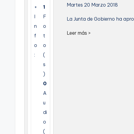
Martes 20 Marzo 2018
+
1
C
I
F
La Junta de Gobierno ha apro
a
n
o
Leer más >
r
f
t
o
o
t
:
(
a
s
g
)
0
e
A
n
u
a
di
o
(