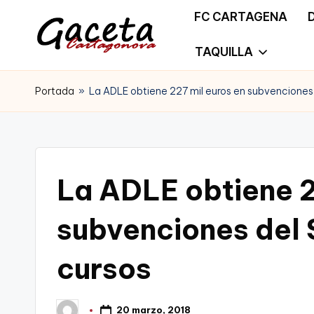
FC CARTAGENA
Saltar
TAQUILLA
G
Gaceta
al
a
Portada
»
La ADLE obtiene 227 mil euros en subvenciones 
Cartagonova,
contenido
c
La
e
Web
t
La ADLE obtiene 2
que
a
te
subvenciones del 
C
informa
cursos
a
de
r
Cartagena,
20 marzo, 2018