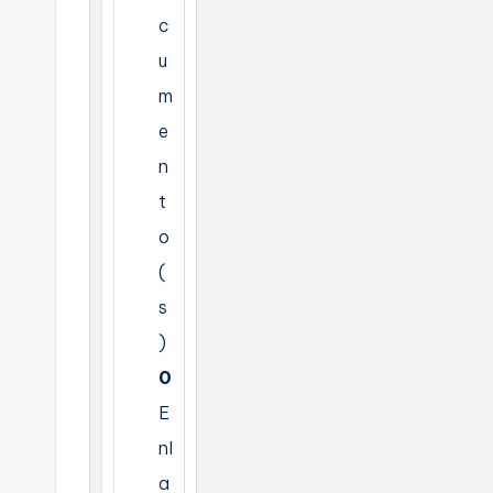
c
u
m
e
n
t
o
(
s
)
0
E
nl
a