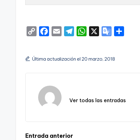
C
F
E
T
W
X
G
S
o
a
m
el
h
o
h
p
c
ai
e
a
o
ar
y
e
l
gr
ts
gl
e
Última actualización el 20 marzo, 2018
Li
b
a
A
e
n
o
m
p
Tr
k
o
p
a
k
n
Ver todas las entradas
sl
a
te
Navegación
Entrada anterior