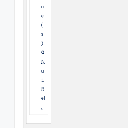
c
e
(
s
)
0
N
o
t.
R
el
.