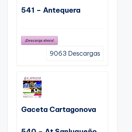
541 – Antequera
¡Descarga ahora!
9063
Descargas
Gaceta Cartagonova
540 – At Sanluqueño