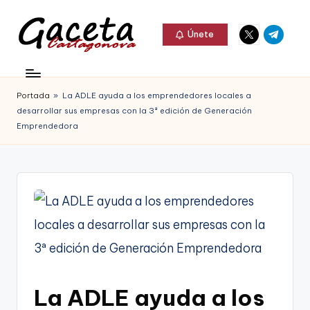
Elemento
Elemento
Saltar
Únete
del
del
al
G
menú
menú
Gaceta
contenido
a
Cartagonova,
Portada
»
La ADLE ayuda a los emprendedores locales a
c
La
desarrollar sus empresas con la 3ª edición de Generación
e
Emprendedora
Web
t
que
a
te
C
informa
a
de
r
Cartagena,
t
FC
a
La ADLE ayuda a los
Cartagena,