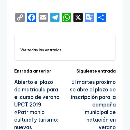
C
F
E
T
W
X
G
S
o
a
m
el
h
o
h
p
c
ai
e
a
o
ar
y
e
l
gr
ts
gl
e
Ver todas las entradas
Li
b
a
A
e
n
o
m
p
Tr
k
o
p
a
Navegación
Entrada anterior
Siguiente entrada
k
n
Abierto el plazo
El martes próximo
de
sl
de matrícula para
se abre el plazo de
entradas
el curso de verano
inscripción para la
a
UPCT 2019
campaña
te
«Patrimonio
municipal de
cultural y turismo:
natación en
nuevas
verano