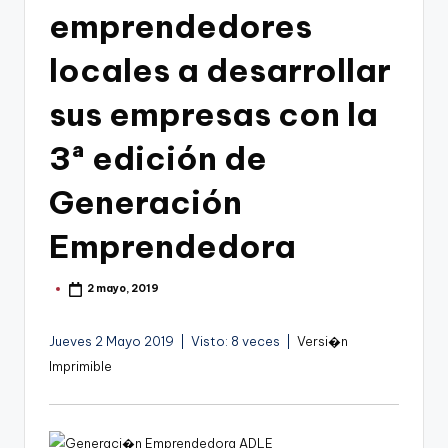
g
emprendedores
o
locales a desarrollar
n
o
sus empresas con la
v
3ª edición de
a
Generación
-
F
Emprendedora
C
2 mayo, 2019
Publicado
C
por
a
Jueves 2 Mayo 2019 | Visto: 8 veces |
Versi�n
r
Imprimible
t
a