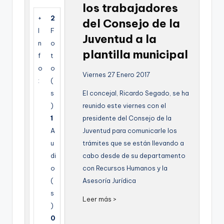
los trabajadores
g
+
2
del Consejo de la
e
I
F
Juventud a la
n
n
o
plantilla municipal
f
t
a
o
o
Viernes 27 Enero 2017
:
(
s
El concejal, Ricardo Segado, se ha
)
reunido este viernes con el
1
presidente del Consejo de la
A
Juventud para comunicarle los
u
trámites que se están llevando a
di
cabo desde de su departamento
o
con Recursos Humanos y la
(
Asesoría Jurídica
s
Leer más >
)
0