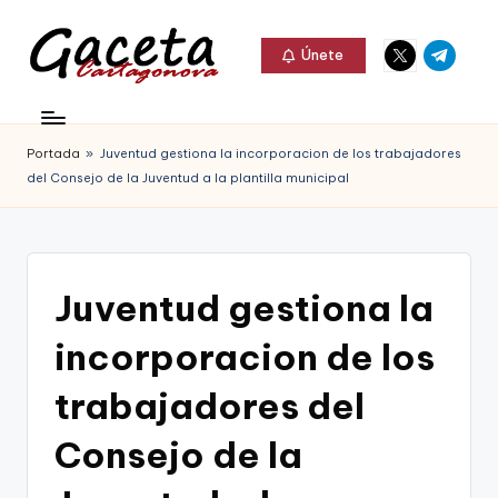
Elemento
Elemento
Saltar
Únete
del
del
al
G
menú
menú
Gaceta
contenido
a
Cartagonova,
Portada
»
Juventud gestiona la incorporacion de los trabajadores
c
La
del Consejo de la Juventud a la plantilla municipal
e
Web
t
que
a
te
Juventud gestiona la
C
informa
incorporacion de los
a
de
r
trabajadores del
Cartagena,
t
Consejo de la
FC
a
Cartagena,