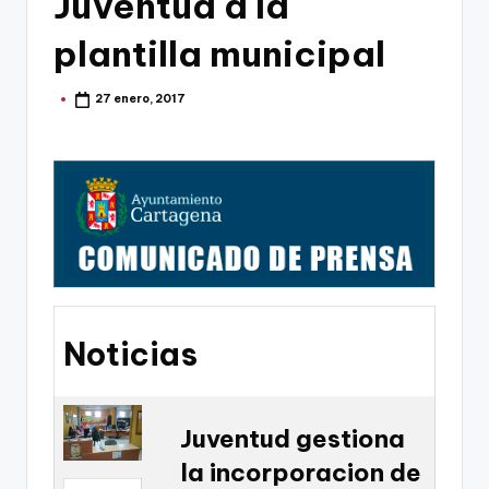
Juventud a la
g
o
plantilla municipal
n
27 enero, 2017
Publicado
o
por
v
a
-
F
C
C
Noticias
a
r
t
Juventud gestiona
la incorporacion de
a