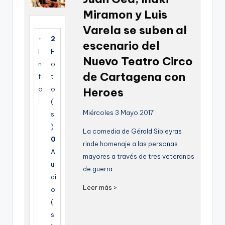
g
Miramon y Luis
e
Varela se suben al
+
2
n
escenario del
I
F
a
Nuevo Teatro Circo
n
o
de Cartagena con
f
t
o
o
Heroes
:
(
Miércoles 3 Mayo 2017
s
)
La comedia de Gérald Sibleyras
0
rinde homenaje a las personas
A
mayores a través de tres veteranos
u
de guerra
di
Leer más >
o
(
s