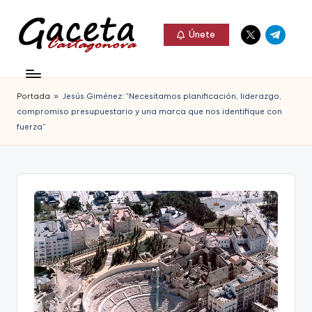
Elemento
Elemento
Saltar
Únete
del
del
al
G
menú
menú
Gaceta
contenido
a
Cartagonova,
Portada
»
Jesús Giménez: “Necesitamos planificación, liderazgo,
c
La
compromiso presupuestario y una marca que nos identifique con
e
fuerza”
Web
t
que
a
te
C
informa
a
de
r
Cartagena,
t
FC
a
Cartagena,