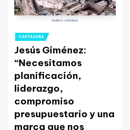
g
o
n
teatro-romano
o
Publicado
CARTAGENA
v
en
Jesús Giménez:
a
-
“Necesitamos
F
planificación,
C
liderazgo,
C
a
compromiso
r
presupuestario y una
t
marca que nos
a