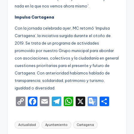
nada en la que nos vemos ahora mismo”.
Impulsa Cartagena
Con la jornada celebrada ayer, MC retomó ‘Impulsa
Cartagena’, la iniciativa surgida durante el otoño de
2019. Se trata de un programa de actividades
promovido por nuestro Grupo municipal para abordar
con asociaciones, colectivos y la ciudadanía en general
cuestiones prioritarias para el presente y futuro de
Cartagena. Con anterioridad habíamos hablado de
transparencia, solidaridad, patrimonio y turismo,
igualdad o diversidad.
C
F
E
T
W
X
G
S
o
a
m
el
h
o
h
p
c
ai
e
a
o
ar
Etiquetas:
Actualidad
Ayuntamiento
Cartagena
y
e
l
gr
ts
gl
e