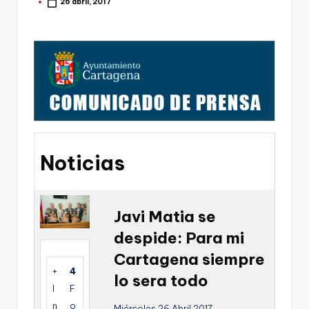
g
26 abril, 2017
Publicado
por
o
n
o
v
a
-
Noticias
F
C
C
Javi Matia se
a
despide: Para mi
r
Cartagena siempre
+
4
t
lo sera todo
I
F
a
n
o
Miércoles 26 Abril 2017