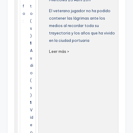
g
f
t
El veterano jugador no ha podido
o
o
e
contener las lágrimas ante los
:
(
n
medios al recordar toda su
s
trayectoria y los años que ha vivido
a
)
en la ciudad portuaria
1
A
Leer más >
u
di
o
(
s
)
1
V
íd
e
o