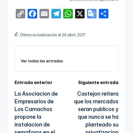
C
F
E
T
W
X
G
S
o
a
m
el
h
o
h
p
c
ai
e
a
o
ar
Última actualización el 26 abril, 2017
y
e
l
gr
ts
gl
e
Li
b
a
A
e
n
o
m
p
Tr
Ver todas las entradas
k
o
p
a
k
n
Navegación
Entrada anterior
Siguiente entrada
sl
La Asociacion de
Castejon reitera
de
a
Empresarios de
que los mercados
entradas
te
Los Camachos
seran publicos y
propone la
que nunca se ha
instalacion de
planteado su
semaforos en el
privatizacion