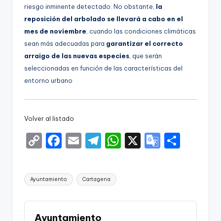
riesgo inminente detectado. No obstante,
la
reposición del arbolado se llevará a cabo en el
mes de noviembre
, cuando las condiciones climáticas
sean más adecuadas para
garantizar el correcto
arraigo de las nuevas especies
, que serán
seleccionadas en función de las características del
entorno urbano
Volver al listado
C
F
E
T
W
X
G
S
o
a
m
el
h
o
h
p
c
ai
e
a
o
ar
Etiquetas:
Ayuntamiento
Cartagena
y
e
l
gr
ts
gl
e
Li
b
a
A
e
n
o
m
p
Tr
Ayuntamiento