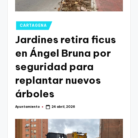
g
o
n
Publicado
CARTAGENA
o
en
Jardines retira ficus
v
en Ángel Bruna por
a
-
seguridad para
F
replantar nuevos
C
árboles
C
a
Ayuntamiento
24 abril, 2026
Publicado
r
por
t
a