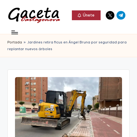
Elemento
Elemento
Saltar
Únete
del
del
al
G
menú
menú
Gaceta
contenido
a
Cartagonova,
Portada
»
Jardines retira ficus en Ángel Bruna por seguridad para
c
La
replantar nuevos árboles
e
Web
t
que
a
te
C
informa
a
de
r
Cartagena,
t
FC
a
Cartagena,