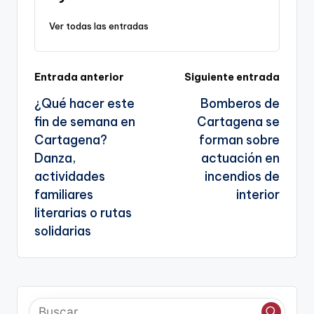
k
o
p
a
Ver todas las entradas
k
n
sl
Navegación
Entrada anterior
Siguiente entrada
a
¿Qué hacer este
Bomberos de
te
de
fin de semana en
Cartagena se
entradas
Cartagena?
forman sobre
Danza,
actuación en
actividades
incendios de
familiares
interior
literarias o rutas
solidarias