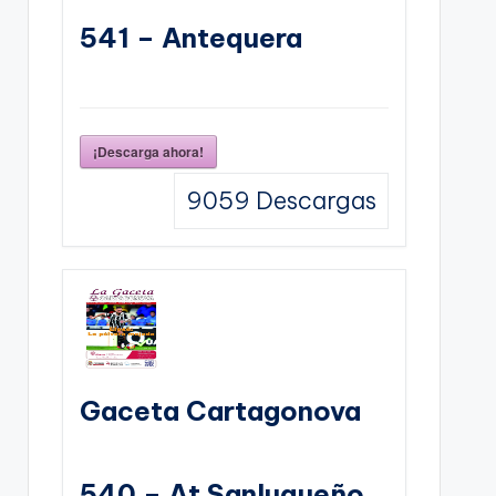
541 – Antequera
¡Descarga ahora!
9059
Descargas
Gaceta Cartagonova
540 – At Sanluqueño