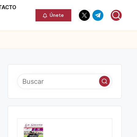
TACTO
Elemento
Elemento
Únete
del
del
menú
menú