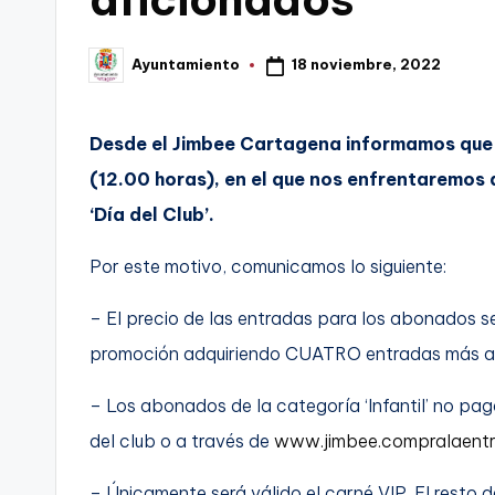
t
FC
a
18 noviembre, 2022
Ayuntamiento
Publicado
Cartagena,
por
g
Desde el Jimbee Cartagena informamos que 
o
(12.00 horas), en el que nos enfrentaremos 
n
‘Día del Club’.
o
Por este motivo, comunicamos lo siguiente:
v
– El precio de las entradas para los abonados ser
a
promoción adquiriendo CUATRO entradas más al
-
– Los abonados de la categoría ‘Infantil’ no pag
F
del club o a través de
www.jimbee.compralaent
C
– Únicamente será válido el carné VIP. El resto 