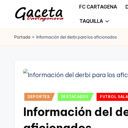
FC CARTAGENA
Saltar
TAQUILLA
G
Gaceta
al
a
Portada
»
Información del derbi para los aficionados
Cartagonova,
contenido
c
La
e
Web
t
que
a
te
Publicado
C
DEPORTES
DESTACADOS
FUTBOL SAL
informa
en
Información del de
a
de
r
aficionados
Cartagena,