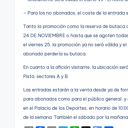
C
– Para los no abonados, el coste de la entrada ser
a
Tanto la promoción como la reserva de butaca d
r
24 DE NOVIEMBRE o hasta que se agoten todas la
el viernes 25, la promoción ya no será válida y el 
t
abonado perdería su butaca.
a
En cuanto a la afición visitante, la ubicación se
g
Pista, sectores A y B.
e
Las entradas estarán a la venta desde ya de form
n
para abonados como para el público general, y d
a
en el Palacio de los Deportes, en horario de 10:0
de la semana. También el sábado por la mañana, 