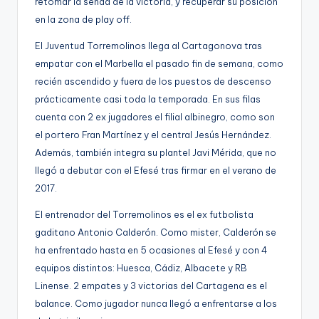
retomar la senda de la victoria, y recuperar su posición
g
en la zona de play off.
e
El Juventud Torremolinos llega al Cartagonova tras
n
empatar con el Marbella el pasado fin de semana, como
a
recién ascendido y fuera de los puestos de descenso
prácticamente casi toda la temporada. En sus filas
cuenta con 2 ex jugadores el filial albinegro, como son
el portero Fran Martínez y el central Jesús Hernández.
Además, también integra su plantel Javi Mérida, que no
llegó a debutar con el Efesé tras firmar en el verano de
2017.
El entrenador del Torremolinos es el ex futbolista
gaditano Antonio Calderón. Como mister, Calderón se
ha enfrentado hasta en 5 ocasiones al Efesé y con 4
equipos distintos: Huesca, Cádiz, Albacete y RB
Linense. 2 empates y 3 victorias del Cartagena es el
balance. Como jugador nunca llegó a enfrentarse a los