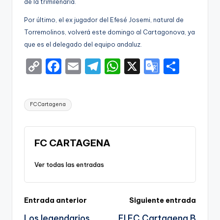
de la trimilenaria.
Por último, el ex jugador del Efesé Josemi, natural de
Torremolinos, volverá este domingo al Cartagonova, ya
que es el delegado del equipo andaluz.
C
F
E
T
W
X
G
S
o
a
m
el
h
o
h
p
c
ai
e
a
o
ar
Etiquetas:
FC Cartagena
y
e
l
gr
ts
gl
e
Li
b
a
A
e
n
o
m
p
Tr
FC CARTAGENA
k
o
p
a
Ver todas las entradas
k
n
sl
Navegación
Entrada anterior
Siguiente entrada
a
Los legendarios
El FC Cartagena B