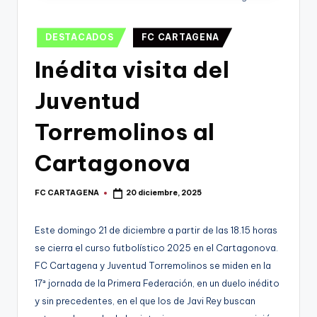
g
o
Publicado
DESTACADOS
FC CARTAGENA
n
en
Inédita visita del
o
Juventud
v
a
Torremolinos al
-
Cartagonova
F
C
FC CARTAGENA
20 diciembre, 2025
Publicado
por
C
Este domingo 21 de diciembre a partir de las 18.15 horas
a
se cierra el curso futbolístico 2025 en el Cartagonova.
r
FC Cartagena y Juventud Torremolinos se miden en la
t
17ª jornada de la Primera Federación, en un duelo inédito
y sin precedentes, en el que los de Javi Rey buscan
a