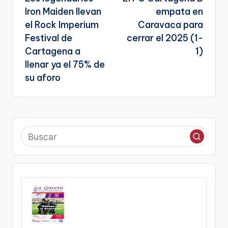
te
de
Iron Maiden llevan
empata en
entradas
el Rock Imperium
Caravaca para
Festival de
cerrar el 2025 (1-
Cartagena a
1)
llenar ya el 75% de
su aforo