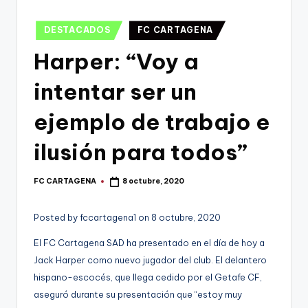
g
o
Publicado
DESTACADOS
FC CARTAGENA
en
n
Harper: “Voy a
o
intentar ser un
v
a
ejemplo de trabajo e
-
ilusión para todos”
F
C
FC CARTAGENA
8 octubre, 2020
Publicado
por
C
Posted by fccartagena1 on 8 octubre, 2020
a
El FC Cartagena SAD ha presentado en el día de hoy a
r
Jack Harper como nuevo jugador del club. El delantero
t
hispano-escocés, que llega cedido por el Getafe CF,
aseguró durante su presentación que “estoy muy
a