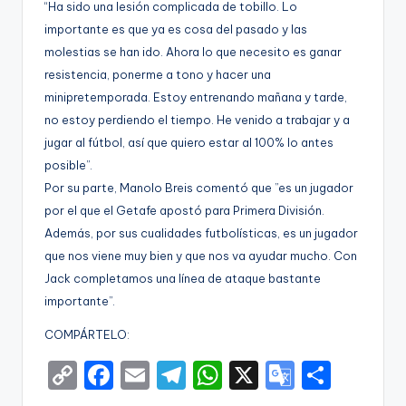
“Ha sido una lesión complicada de tobillo. Lo
importante es que ya es cosa del pasado y las
molestias se han ido. Ahora lo que necesito es ganar
resistencia, ponerme a tono y hacer una
minipretemporada. Estoy entrenando mañana y tarde,
no estoy perdiendo el tiempo. He venido a trabajar y a
jugar al fútbol, así que quiero estar al 100% lo antes
posible”.
Por su parte, Manolo Breis comentó que ”es un jugador
por el que el Getafe apostó para Primera División.
Además, por sus cualidades futbolísticas, es un jugador
que nos viene muy bien y que nos va ayudar mucho. Con
Jack completamos una línea de ataque bastante
importante”.
COMPÁRTELO:
C
F
E
T
W
X
G
S
o
a
m
el
h
o
h