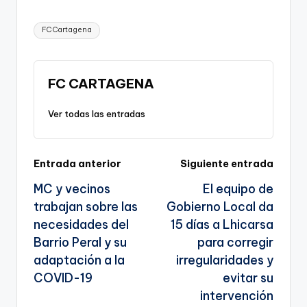
p
c
ai
e
a
o
ar
Etiquetas:
FC Cartagena
y
e
l
gr
ts
gl
e
Li
b
a
A
e
n
o
m
p
Tr
FC CARTAGENA
k
o
p
a
Ver todas las entradas
k
n
sl
Navegación
Entrada anterior
Siguiente entrada
a
MC y vecinos
El equipo de
te
de
trabajan sobre las
Gobierno Local da
entradas
necesidades del
15 días a Lhicarsa
Barrio Peral y su
para corregir
adaptación a la
irregularidades y
COVID-19
evitar su
intervención