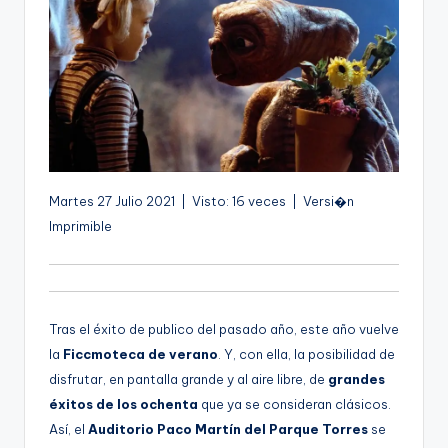
g
e
n
a
Martes 27 Julio 2021 | Visto: 16 veces | Versi�n
Imprimible
Tras el éxito de publico del pasado año, este año vuelve
la
Ficcmoteca de verano
. Y, con ella, la posibilidad de
disfrutar, en pantalla grande y al aire libre, de
grandes
éxitos de los ochenta
que ya se consideran clásicos.
Así, el
Auditorio Paco Martín del Parque Torres
se