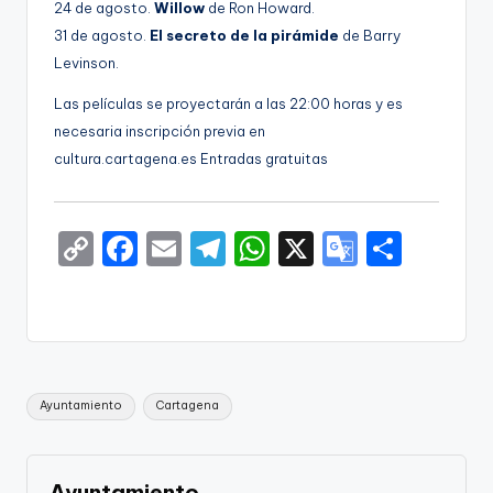
24 de agosto.
Willow
de Ron Howard.
31 de agosto.
El secreto de la pirámide
de Barry
Levinson.
Las películas se proyectarán a las 22:00 horas y es
necesaria inscripción previa en
cultura.cartagena.es Entradas gratuitas
C
F
E
T
W
X
G
S
o
a
m
el
h
o
h
p
c
ai
e
a
o
ar
y
e
l
gr
ts
gl
e
Li
b
a
A
e
Etiquetas:
Ayuntamiento
Cartagena
n
o
m
p
Tr
k
o
p
a
Ayuntamiento