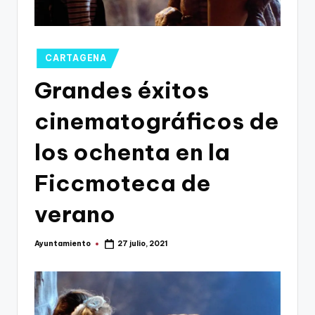
g
o
n
Publicado
CARTAGENA
o
en
Grandes éxitos
v
cinematográficos de
a
-
los ochenta en la
F
Ficcmoteca de
C
verano
C
a
Ayuntamiento
27 julio, 2021
Publicado
r
por
t
a