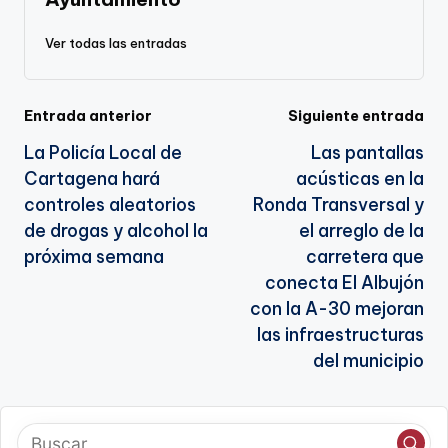
k
n
sl
Ver todas las entradas
a
te
Navegación
Entrada anterior
Siguiente entrada
La Policía Local de
Las pantallas
de
Cartagena hará
acústicas en la
entradas
controles aleatorios
Ronda Transversal y
de drogas y alcohol la
el arreglo de la
próxima semana
carretera que
conecta El Albujón
con la A-30 mejoran
las infraestructuras
del municipio