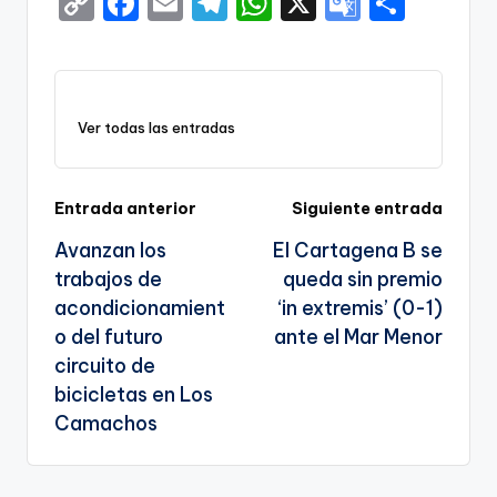
C
F
E
T
W
X
G
S
o
a
m
el
h
o
h
p
c
ai
e
a
o
ar
y
e
l
gr
ts
gl
e
Ver todas las entradas
Li
b
a
A
e
n
o
m
p
Tr
k
o
p
a
Navegación
Entrada anterior
Siguiente entrada
k
n
Avanzan los
El Cartagena B se
de
sl
trabajos de
queda sin premio
entradas
acondicionamient
‘in extremis’ (0-1)
a
o del futuro
ante el Mar Menor
te
circuito de
bicicletas en Los
Camachos