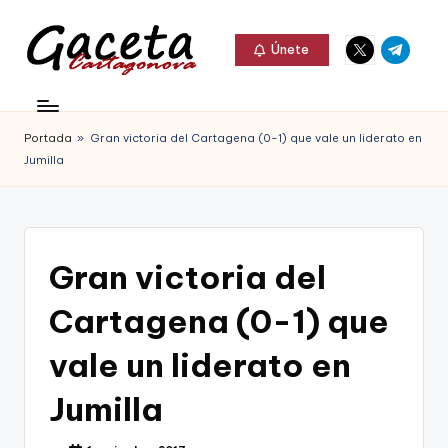
Elemento
Elemento
Saltar
Únete
del
del
al
G
menú
menú
Gaceta
contenido
a
Cartagonova,
Portada
»
Gran victoria del Cartagena (0-1) que vale un liderato en
c
La
Jumilla
e
Web
t
que
a
te
Gran victoria del
C
informa
Cartagena (0-1) que
a
de
r
vale un liderato en
Cartagena,
t
Jumilla
FC
a
Cartagena,