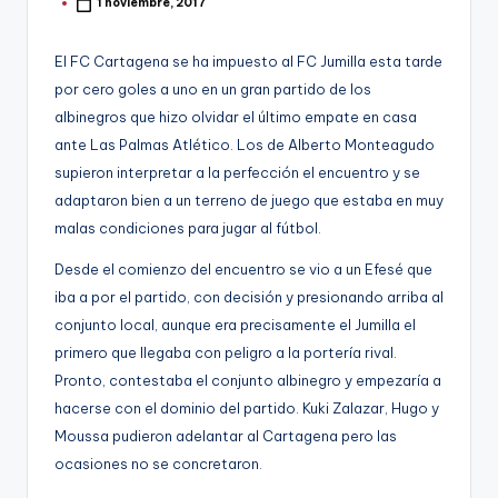
g
1 noviembre, 2017
Publicado
por
o
El FC Cartagena se ha impuesto al FC Jumilla esta tarde
n
por cero goles a uno en un gran partido de los
o
albinegros que hizo olvidar el último empate en casa
ante Las Palmas Atlético. Los de Alberto Monteagudo
v
supieron interpretar a la perfección el encuentro y se
a
adaptaron bien a un terreno de juego que estaba en muy
-
malas condiciones para jugar al fútbol.
F
Desde el comienzo del encuentro se vio a un Efesé que
C
iba a por el partido, con decisión y presionando arriba al
conjunto local, aunque era precisamente el Jumilla el
C
primero que llegaba con peligro a la portería rival.
a
Pronto, contestaba el conjunto albinegro y empezaría a
r
hacerse con el dominio del partido. Kuki Zalazar, Hugo y
Moussa pudieron adelantar al Cartagena pero las
t
ocasiones no se concretaron.
a