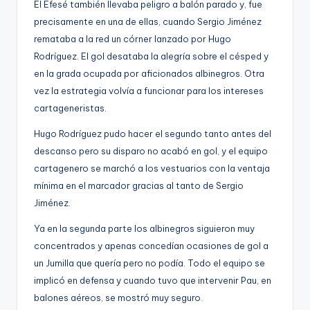
El Efesé también llevaba peligro a balón parado y, fue
g
precisamente en una de ellas, cuando Sergio Jiménez
e
remataba a la red un córner lanzado por Hugo
n
Rodríguez. El gol desataba la alegría sobre el césped y
en la grada ocupada por aficionados albinegros. Otra
a
vez la estrategia volvía a funcionar para los intereses
cartageneristas.
Hugo Rodríguez pudo hacer el segundo tanto antes del
descanso pero su disparo no acabó en gol, y el equipo
cartagenero se marchó a los vestuarios con la ventaja
mínima en el marcador gracias al tanto de Sergio
Jiménez.
Ya en la segunda parte los albinegros siguieron muy
concentrados y apenas concedían ocasiones de gol a
un Jumilla que quería pero no podía. Todo el equipo se
implicó en defensa y cuando tuvo que intervenir Pau, en
balones aéreos, se mostró muy seguro.