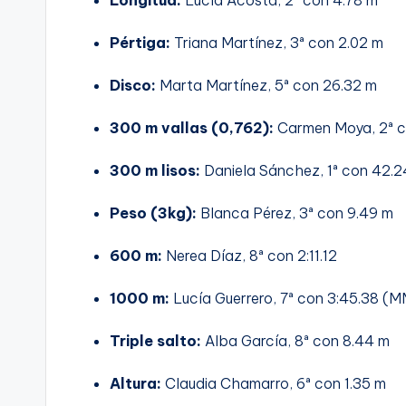
Longitud:
Lucía Acosta, 2ª con 4.78 m
Pértiga:
Triana Martínez, 3ª con 2.02 m
Disco:
Marta Martínez, 5ª con 26.32 m
300 m vallas (0,762):
Carmen Moya, 2ª c
300 m lisos:
Daniela Sánchez, 1ª con 42.2
Peso (3kg):
Blanca Pérez, 3ª con 9.49 m
600 m:
Nerea Díaz, 8ª con 2:11.12
1000 m:
Lucía Guerrero, 7ª con 3:45.38 (
Triple salto:
Alba García, 8ª con 8.44 m
Altura:
Claudia Chamarro, 6ª con 1.35 m