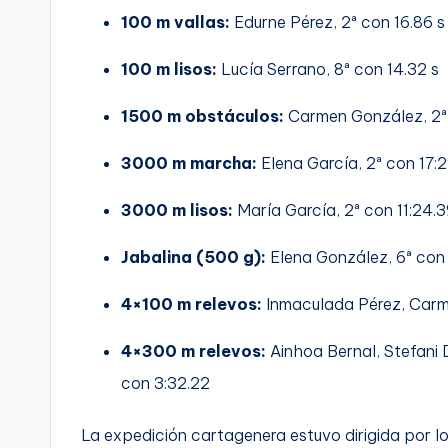
100 m vallas:
Edurne Pérez, 2ª con 16.86 s
100 m lisos:
Lucía Serrano, 8ª con 14.32 s
1500 m obstáculos:
Carmen González, 2ª
3000 m marcha:
Elena García, 2ª con 17:
3000 m lisos:
María García, 2ª con 11:24.
Jabalina (500 g):
Elena González, 6ª con
4×100 m relevos:
Inmaculada Pérez, Carme
4×300 m relevos:
Ainhoa Bernal, Stefani 
con 3:32.22
La expedición cartagenera estuvo dirigida por l