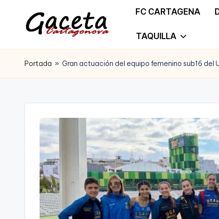
FC CARTAGENA
Saltar
TAQUILLA
G
Gaceta
al
a
Portada
»
Gran actuación del equipo femenino sub16 del
Cartagonova,
contenido
c
La
e
Web
t
que
a
te
C
informa
a
de
r
Cartagena,