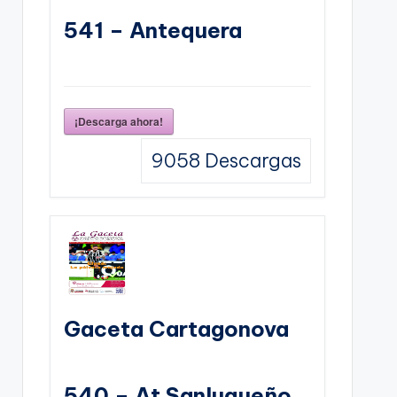
541 – Antequera
¡Descarga ahora!
9058
Descargas
Gaceta Cartagonova
540 – At Sanluqueño