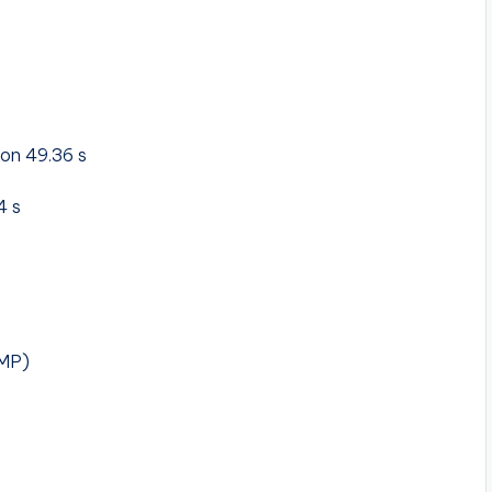
on 49.36 s
4 s
MMP)