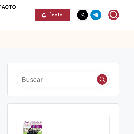
TACTO
Elemento
Elemento
Únete
del
del
menú
menú