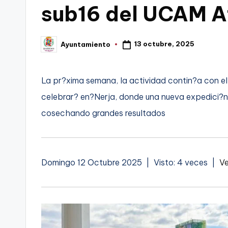
sub16 del UCAM A
C
a
13 octubre, 2025
Ayuntamiento
Publicado
por
r
t
La pr?xima semana, la actividad contin?a con 
celebrar? en?Nerja, donde una nueva expedici?
a
cosechando grandes resultados
g
e
Domingo 12 Octubre 2025 | Visto: 4 veces |
Ve
n
a