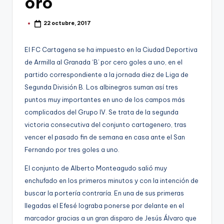
oro
g
o
22 octubre, 2017
Publicado
por
n
o
El FC Cartagena se ha impuesto en la Ciudad Deportiva
de Armilla al Granada ‘B’ por cero goles a uno, en el
v
partido correspondiente a la jornada diez de Liga de
a
Segunda División B. Los albinegros suman así tres
-
puntos muy importantes en uno de los campos más
complicados del Grupo IV. Se trata de la segunda
F
victoria consecutiva del conjunto cartagenero, tras
C
vencer el pasado fin de semana en casa ante el San
C
Fernando por tres goles a uno.
a
El conjunto de Alberto Monteagudo salió muy
enchufado en los primeros minutos y con la intención de
r
buscar la portería contraría. En una de sus primeras
t
llegadas el Efesé lograba ponerse por delante en el
a
marcador gracias a un gran disparo de Jesús Álvaro que