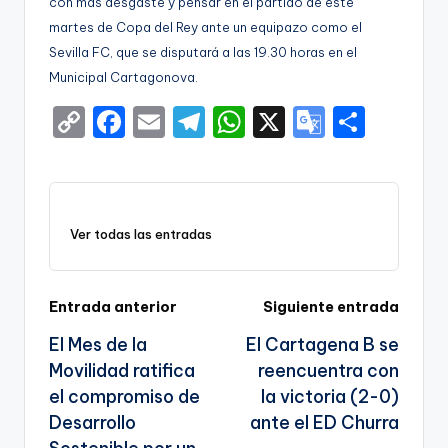
con más desgaste y pensar en el partido de este
martes de Copa del Rey ante un equipazo como el
Sevilla FC, que se disputará a las 19.30 horas en el
Municipal Cartagonova.
C
F
E
T
W
X
G
S
o
a
m
el
h
o
h
p
c
ai
e
a
o
ar
y
e
l
gr
ts
gl
e
Ver todas las entradas
Li
b
a
A
e
n
o
m
p
Tr
k
o
p
a
Navegación
Entrada anterior
Siguiente entrada
k
n
El Mes de la
El Cartagena B se
de
sl
Movilidad ratifica
reencuentra con
entradas
el compromiso de
la victoria (2-0)
a
Desarrollo
ante el ED Churra
te