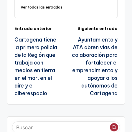
k
o
p
a
g
Ver todas las entradas
k
n
e
sl
n
Navegación
Entrada anterior
Siguiente entrada
a
a
Cartagena tiene
Ayuntamiento y
te
de
la primera policía
ATA abren vías de
entradas
de la Región que
colaboración para
trabaja con
fortalecer el
medios en tierra,
emprendimiento y
en el mar, en el
apoyar a los
aire y el
autónomos de
ciberespacio
Cartagena