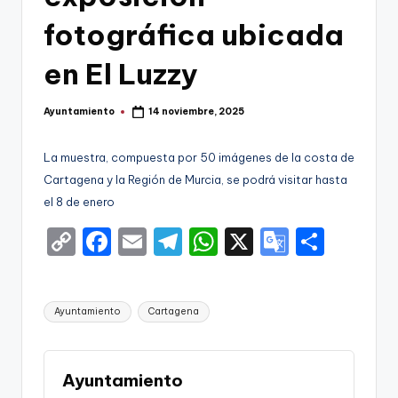
g
fotográfica ubicada
o
n
en El Luzzy
o
Ayuntamiento
14 noviembre, 2025
v
Publicado
por
a
La muestra, compuesta por 50 imágenes de la costa de
-
Cartagena y la Región de Murcia, se podrá visitar hasta
el 8 de enero
F
C
F
E
T
W
X
G
S
C
o
a
m
el
h
o
h
C
p
c
ai
e
a
o
ar
a
Etiquetas:
Ayuntamiento
Cartagena
y
e
l
gr
ts
gl
e
r
Li
b
a
A
e
t
n
o
m
p
Tr
Ayuntamiento
a