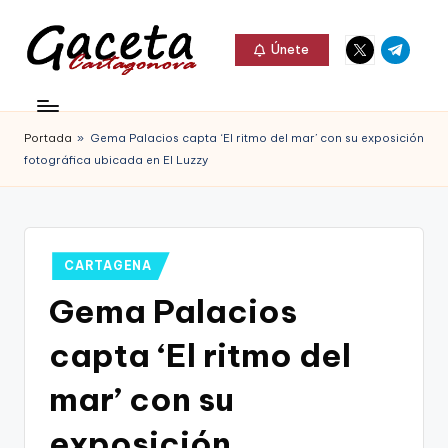
Elemento
Elemento
Saltar
Únete
del
del
al
G
menú
menú
Gaceta
contenido
a
Cartagonova,
Portada
»
Gema Palacios capta ‘El ritmo del mar’ con su exposición
c
La
fotográfica ubicada en El Luzzy
e
Web
t
que
a
te
Publicado
CARTAGENA
C
en
informa
Gema Palacios
a
de
capta ‘El ritmo del
r
Cartagena,
t
mar’ con su
FC
a
exposición
Cartagena,