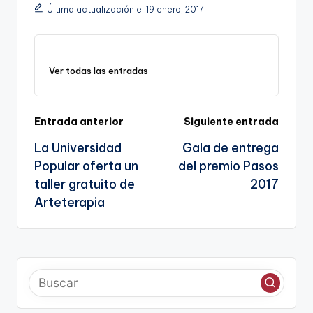
p
c
ai
e
a
o
ar
Última actualización el 19 enero, 2017
y
e
l
gr
ts
gl
e
Li
b
a
A
e
n
o
m
p
Tr
Ver todas las entradas
k
o
p
a
k
n
Navegación
Entrada anterior
Siguiente entrada
sl
La Universidad
Gala de entrega
de
a
Popular oferta un
del premio Pasos
entradas
te
taller gratuito de
2017
Arteterapia