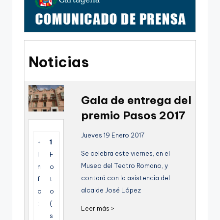
g
o
n
o
Noticias
v
a
-
Gala de entrega del
premio Pasos 2017
F
C
Jueves 19 Enero 2017
+
1
C
Se celebra este viernes, en el
I
F
a
Museo del Teatro Romano, y
n
o
contará con la asistencia del
r
f
t
alcalde José López
o
o
t
:
(
Leer más >
a
s