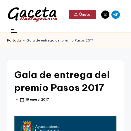
Elemento
Elemento
Saltar
Únete
del
del
al
G
menú
menú
Gaceta
contenido
a
Cartagonova,
Portada
»
Gala de entrega del premio Pasos 2017
c
La
e
Web
t
que
Gala de entrega del
a
te
C
premio Pasos 2017
informa
a
de
19 enero, 2017
Publicado
r
por
Cartagena,
t
FC
a
Cartagena,