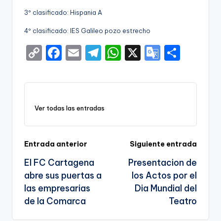
3º clasificado: Hispania A
4º clasificado: IES Galileo pozo estrecho
C
F
E
T
W
X
G
S
o
a
m
el
h
o
h
p
c
ai
e
a
o
ar
y
e
l
gr
ts
gl
e
Ver todas las entradas
Li
b
a
A
e
n
o
m
p
Tr
k
o
p
a
Navegación
Entrada anterior
Siguiente entrada
k
n
El FC Cartagena
Presentacion de
de
sl
abre sus puertas a
los Actos por el
entradas
las empresarias
Dia Mundial del
a
de la Comarca
Teatro
te