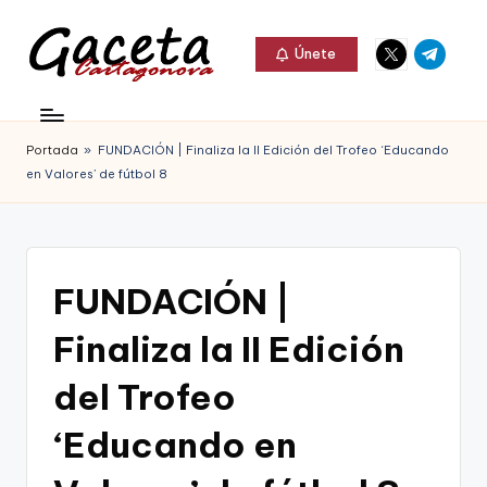
Elemento
Elemento
Saltar
Únete
del
del
al
G
menú
menú
Gaceta
contenido
a
Cartagonova,
Portada
»
FUNDACIÓN | Finaliza la II Edición del Trofeo ‘Educando
c
La
en Valores’ de fútbol 8
e
Web
t
que
a
te
FUNDACIÓN |
C
informa
Finaliza la II Edición
a
de
r
del Trofeo
Cartagena,
t
‘Educando en
FC
a
Cartagena,