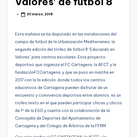
Valores’ de fútbol 8
g
o
20 marzo, 2018
Publicado
por
n
o
Esta mañana se ha disputado en las instalaciones del
v
campo de futbol de la Urbanización Mediterraneo, la
segunda edición del trofeo de futbol 8 “Educando en
a
Valores” para centros escolares. Este proyecto
-
deportivo que organiza el FC Cartagena, la AFCT y la
F
fundaciónFCCartagena, y que se puso en marcha en
2017 con la 1a edición, donde todos los centros
C
educativos de Cartagena pueden disfrutar de un
C
encuentro y convivencia deportiva entre alumnos, es un
a
trofeo mixto en el que pueden participar chicas y chicos
de 1º de la ESO y cuenta con la colaboración de la
r
Concejalía de Deportes del Ayuntamiento de
t
Cartagena y del Colegio de Árbitros de la FFRM.
a
Con este trofeo el FC CARTAGENA, la AFCT y la