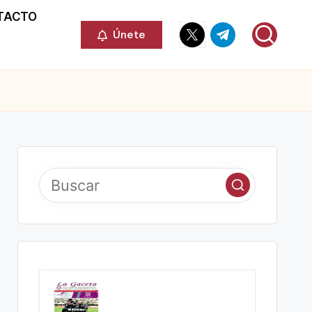
TACTO
Elemento
Elemento
Únete
del
del
menú
menú