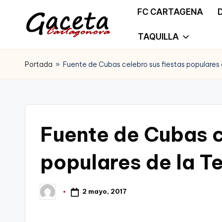
FC CARTAGENA
Saltar
TAQUILLA
G
Gaceta
al
a
Portada
»
Fuente de Cubas celebro sus fiestas populares
Cartagonova,
contenido
c
La
e
Web
t
Fuente de Cubas c
que
a
te
populares de la T
C
informa
a
2 mayo, 2017
Publicado
de
por
r
Cartagena,