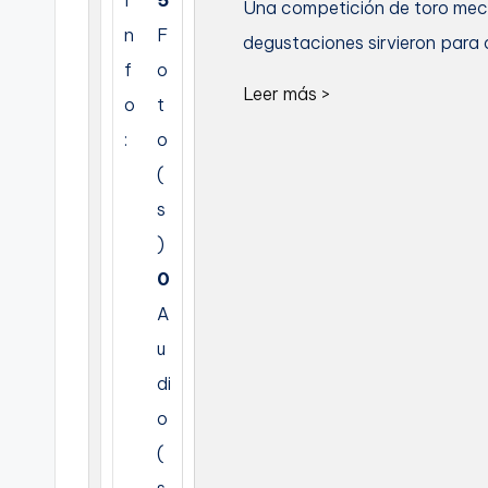
Una competición de toro mecá
C
n
F
degustaciones sirvieron para 
f
o
a
Leer más >
o
t
r
:
o
t
(
s
a
)
g
0
e
A
u
n
di
a
o
(
s