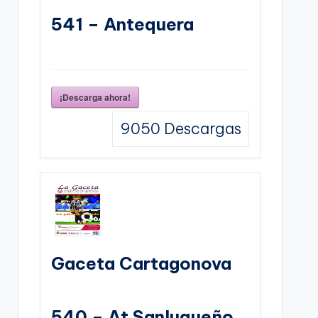
541 – Antequera
¡Descarga ahora!
9050
Descargas
Gaceta Cartagonova
540 – At Sanluqueño