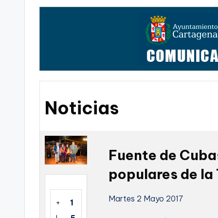
t
FC
a
Cartagena,
g
o
n
Noticias
o
v
a
Fuente de Cubas
populares de la
-
F
Martes 2 Mayo 2017
+
1
C
I
5