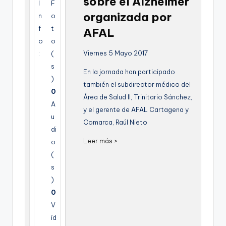
sobre el Alzheimer
I
F
g
organizada por
n
o
e
f
t
AFAL
n
o
o
Viernes 5 Mayo 2017
:
(
a
s
En la jornada han participado
)
también el subdirector médico del
0
Área de Salud II, Trinitario Sánchez,
A
y el gerente de AFAL Cartagena y
u
Comarca, Raúl Nieto
di
Leer más >
o
(
s
)
0
V
íd