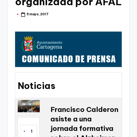
organizada por AFAL
g
o
5 mayo, 2017
Publicado
por
n
o
v
a
-
F
C
Noticias
C
a
Francisco Calderon
r
asiste a una
t
jornada formativa
a
+
1