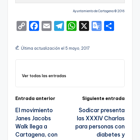
Ayuntamiento de Cartagena © 2016
C
F
E
T
W
X
G
S
o
a
m
el
h
o
h
p
c
ai
e
a
o
ar
Última actualización el 5 mayo, 2017
y
e
l
gr
ts
gl
e
Li
b
a
A
e
n
o
m
p
Tr
Ver todas las entradas
k
o
p
a
k
n
Navegación
Entrada anterior
Siguiente entrada
sl
El movimiento
Sodicar presenta
de
a
Janes Jacobs
las XXXIV Charlas
entradas
te
Walk llega a
para personas con
Cartagena, con
diabetes y