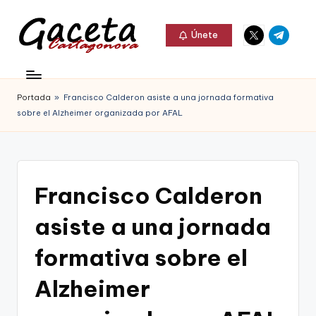
Elemento
Elemento
Saltar
Únete
del
del
al
G
menú
menú
Gaceta
contenido
a
Cartagonova,
Portada
»
Francisco Calderon asiste a una jornada formativa
c
La
sobre el Alzheimer organizada por AFAL
e
Web
t
que
a
te
Francisco Calderon
C
informa
asiste a una jornada
a
de
r
formativa sobre el
Cartagena,
t
Alzheimer
FC
a
Cartagena,