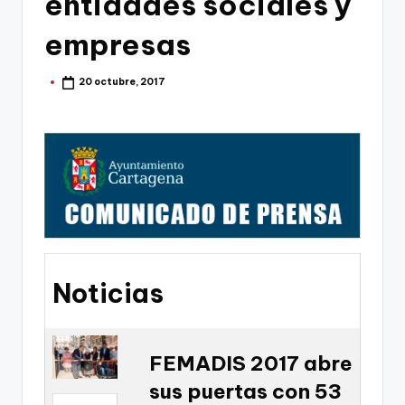
entidades sociales y
g
o
empresas
n
20 octubre, 2017
Publicado
o
por
v
a
-
F
C
C
Noticias
a
r
t
FEMADIS 2017 abre
sus puertas con 53
a