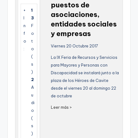
puestos de
g
+
1
asociaciones,
e
I
3
entidades sociales
n
n
F
y empresas
f
o
a
o
t
Viernes 20 Octubre 2017
:
o
(
La IX Feria de Recursos y Servicios
s
para Mayores y Personas con
)
Discapacidad se instalará junto a la
2
plaza de los Héroes de Cavite
A
desde el viernes 20 al domingo 22
u
de octubre
di
Leer más >
o
(
s
)