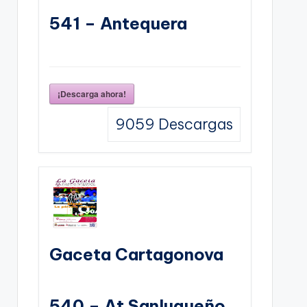
541 – Antequera
¡Descarga ahora!
9059
Descargas
Gaceta Cartagonova
540 – At Sanluqueño