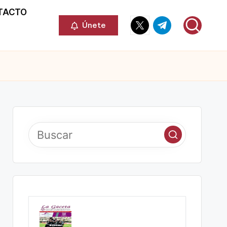
TACTO
Elemento
Elemento
Únete
del
del
menú
menú