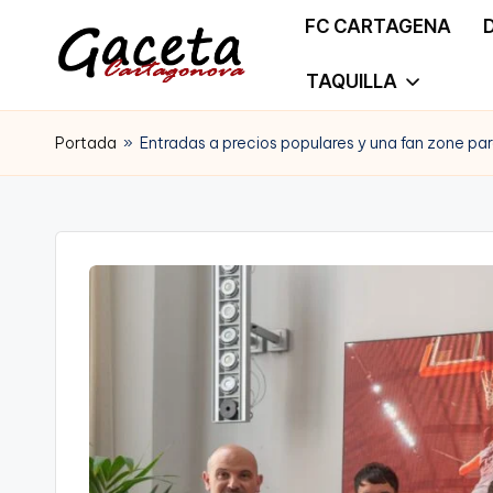
FC CARTAGENA
Saltar
TAQUILLA
G
Gaceta
al
a
Portada
»
Entradas a precios populares y una fan zone par
Cartagonova,
contenido
c
La
e
Web
t
que
a
te
C
informa
a
de
r
Cartagena,