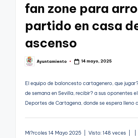
fan zone para arro
C
partido en casa de
a
r
ascenso
t
a
14 mayo, 2025
Ayuntamiento
Publicado
por
g
El equipo de baloncesto cartagenero, que jugar? 
e
de semana en Sevilla, recibir? a sus oponentes el
n
Deportes de Cartagena, donde se espera lleno 
a
A
Mi?rcoles 14 Mayo 2025 | Visto: 148 veces |