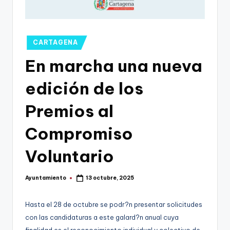
g
o
n
Publicado
CARTAGENA
o
en
En marcha una nueva
v
edición de los
a
-
Premios al
F
Compromiso
C
Voluntario
C
a
Ayuntamiento
13 octubre, 2025
Publicado
r
por
t
Hasta el 28 de octubre se podr?n presentar solicitudes
con las candidaturas a este galard?n anual cuya
a