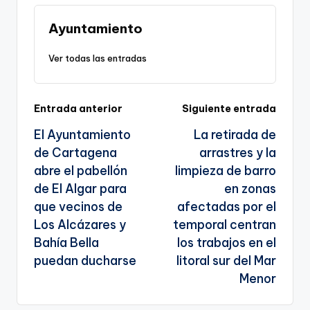
Li
b
a
A
e
n
o
m
p
Tr
Ayuntamiento
k
o
p
a
Ver todas las entradas
k
n
sl
Navegación
Entrada anterior
Siguiente entrada
a
El Ayuntamiento
La retirada de
te
de
de Cartagena
arrastres y la
entradas
abre el pabellón
limpieza de barro
de El Algar para
en zonas
que vecinos de
afectadas por el
Los Alcázares y
temporal centran
Bahía Bella
los trabajos en el
puedan ducharse
litoral sur del Mar
Menor