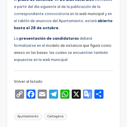
a partir del día siguiente al de la publicación de la
correspondiente convocatoria en la
web municipal
y en
el tablón de anuncios del Ayuntamiento, estará
abierto
hasta el 28 de octubre.
La
presentación de candidaturas
deberá
formalizarse en el
modelo de instancia que figura como
anexo
en las
bases
, las cuales se encuentran también
expuestas en la web municipal.
Volver al listado
C
F
E
T
W
X
G
S
o
a
m
el
h
o
h
p
c
ai
e
a
o
ar
Etiquetas:
Ayuntamiento
Cartagena
y
e
l
gr
ts
gl
e