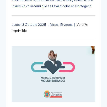
finalidad es el reconocimiento individual y colectivo de
g
la acci?n voluntaria que se lleva a cabo en Cartagena
e
n
Lunes 13 Octubre 2025 | Visto: 15 veces |
Versi?n
a
Imprimible