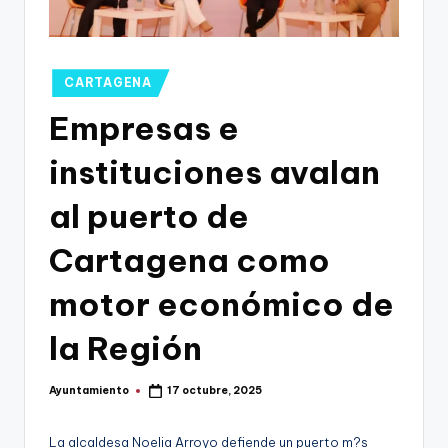
g
o
n
Publicado
CARTAGENA
o
en
Empresas e
v
instituciones avalan
a
-
al puerto de
F
Cartagena como
C
motor económico de
C
a
la Región
r
Ayuntamiento
17 octubre, 2025
t
Publicado
por
a
La alcaldesa Noelia Arroyo defiende un puerto m?s