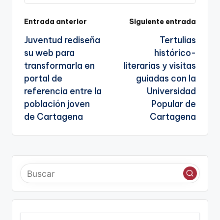
sl
Navegación
Entrada anterior
Siguiente entrada
a
Juventud rediseña
Tertulias
te
de
su web para
histórico-
entradas
transformarla en
literarias y visitas
portal de
guiadas con la
referencia entre la
Universidad
población joven
Popular de
de Cartagena
Cartagena