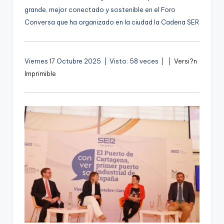
g
grande, mejor conectado y sostenible en el Foro
Conversa que ha organizado en la ciudad la Cadena SER
e
n
a
A
Viernes 17 Octubre 2025 | Visto: 58 veces |
|
Versi?n
u
Imprimible
d
i
o