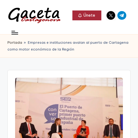
Elemento
Elemento
Saltar
Únete
del
del
al
G
menú
menú
Gaceta
contenido
a
Cartagonova,
Portada
»
Empresas e instituciones avalan al puerto de Cartagena
c
La
como motor económico de la Región
e
Web
t
que
a
te
C
informa
a
de
r
Cartagena,
t
FC
a
Cartagena,