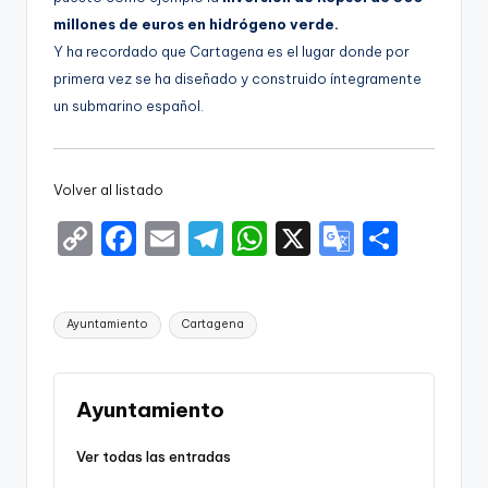
millones de euros en hidrógeno verde.
Y ha recordado que Cartagena es el lugar donde por
primera vez se ha diseñado y construido íntegramente
un submarino español.
Volver al listado
C
F
E
T
W
X
G
S
o
a
m
el
h
o
h
p
c
ai
e
a
o
ar
Etiquetas:
Ayuntamiento
Cartagena
y
e
l
gr
ts
gl
e
Li
b
a
A
e
n
o
m
p
Tr
Ayuntamiento
k
o
p
a
Ver todas las entradas
k
n