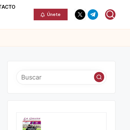
TACTO
Elemento
Elemento
Únete
del
del
menú
menú