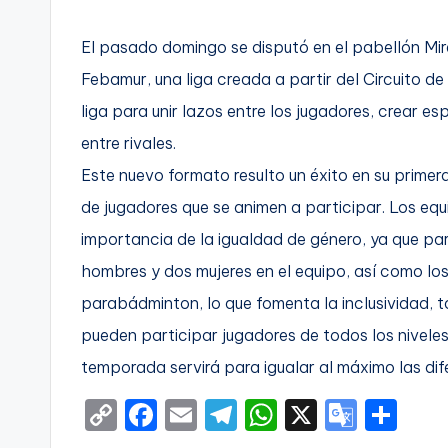
t
FC
El pasado domingo se disputó en el pabellón Mire
a
Cartagena,
Febamur, una liga creada a partir del Circuito de
g
liga para unir lazos entre los jugadores, crear es
o
entre rivales.
Este nuevo formato resulto un éxito en su primer
n
de jugadores que se animen a participar. Los eq
o
importancia de la igualdad de género, ya que pa
v
hombres y dos mujeres en el equipo, así como l
parabádminton, lo que fomenta la inclusividad, 
a
pueden participar jugadores de todos los niveles
-
temporada servirá para igualar al máximo las dif
F
C
F
E
T
W
X
G
S
C
o
a
m
el
h
o
h