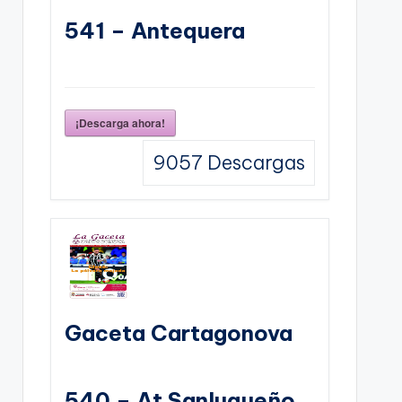
541 – Antequera
¡Descarga ahora!
9057
Descargas
Gaceta Cartagonova
540 – At Sanluqueño