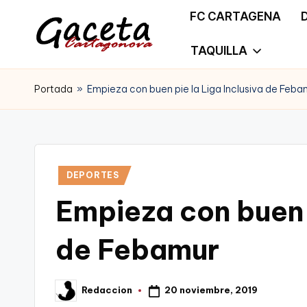
FC CARTAGENA
Saltar
TAQUILLA
G
Gaceta
al
a
Portada
»
Empieza con buen pie la Liga Inclusiva de Feba
Cartagonova,
contenido
c
La
e
Web
t
Publicado
DEPORTES
que
en
Empieza con buen p
a
te
C
de Febamur
informa
a
de
r
20 noviembre, 2019
Redaccion
Publicado
Cartagena,
por