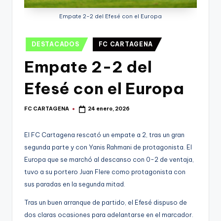
g
o
Empate 2-2 del Efesé con el Europa
n
Publicado
DESTACADOS
FC CARTAGENA
o
en
Empate 2-2 del
v
a
Efesé con el Europa
-
FC CARTAGENA
24 enero, 2026
Publicado
F
por
C
El FC Cartagena rescató un empate a 2, tras un gran
C
segunda parte y con Yanis Rahmani de protagonista. El
Europa que se marchó al descanso con 0-2 de ventaja,
a
tuvo a su portero Juan Flere como protagonista con
r
sus paradas en la segunda mitad.
t
Tras un buen arranque de partido, el Efesé dispuso de
a
dos claras ocasiones para adelantarse en el marcador.