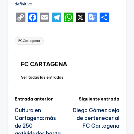
definitivo.
C
F
E
T
W
X
G
S
o
a
m
el
h
o
h
p
c
ai
e
a
o
ar
Etiquetas:
FC Cartagena
y
e
l
gr
ts
gl
e
Li
b
a
A
e
n
o
m
p
Tr
FC CARTAGENA
k
o
p
a
Ver todas las entradas
k
n
sl
Navegación
Entrada anterior
Siguiente entrada
a
Cultura en
Diego Gómez deja
te
de
Cartagena: más
de pertenecer al
entradas
de 250
FC Cartagena
actividades hasta