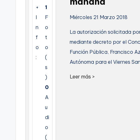
mañana
+
1
C
Miércoles 21 Marzo 2018
I
F
a
n
o
La autorización solicitada po
r
f
t
mediante decreto por el Conc
o
o
t
Función Pública, Francisco A
:
(
Autónoma para el Viernes Sa
a
s
g
Leer más >
)
0
e
A
n
u
a
di
o
(