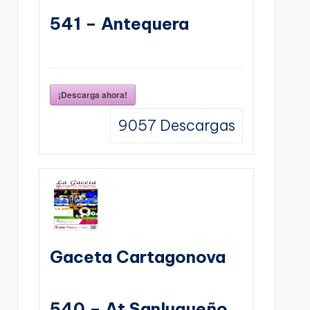
541 – Antequera
¡Descarga ahora!
9057
Descargas
Gaceta Cartagonova
540 – At Sanluqueño