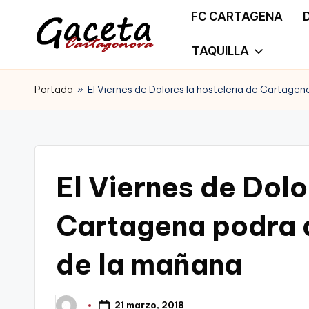
FC CARTAGENA
Saltar
TAQUILLA
G
Gaceta
al
a
Portada
»
El Viernes de Dolores la hosteleria de Cartagen
Cartagonova,
contenido
c
La
e
Web
t
El Viernes de Dolo
que
a
te
Cartagena podra a
C
informa
de la mañana
a
de
r
Cartagena,
21 marzo, 2018