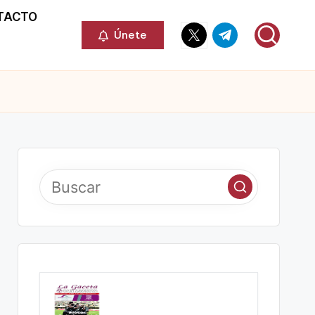
TACTO
Elemento
Elemento
Únete
del
del
menú
menú