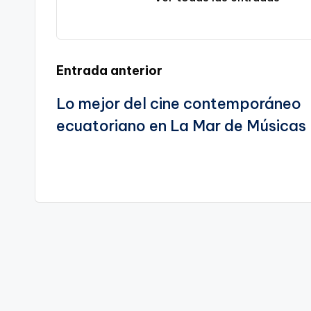
a
C
te
a
Navegación
Entrada anterior
r
Lo mejor del cine contemporáneo
de
t
ecuatoriano en La Mar de Músicas
entradas
a
g
e
n
a