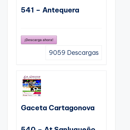
541 – Antequera
¡Descarga ahora!
9059
Descargas
Gaceta Cartagonova
540 – At Sanluqueño