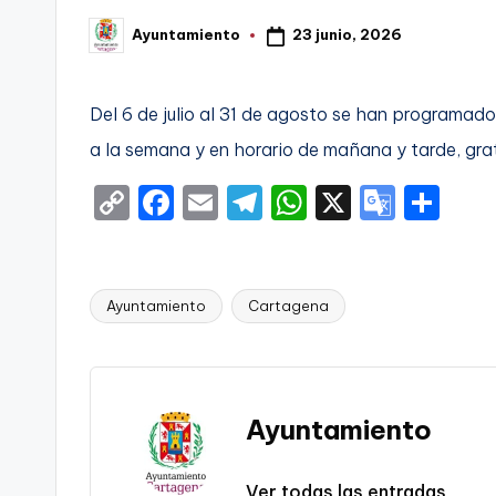
t
23 junio, 2026
Ayuntamiento
FC
Publicado
por
a
Cartagena,
g
Del 6 de julio al 31 de agosto se han programad
a la semana y en horario de mañana y tarde, grat
o
C
F
E
T
W
X
G
S
n
o
a
m
el
h
o
h
o
p
c
ai
e
a
o
ar
v
y
e
l
gr
ts
gl
e
Ayuntamiento
Cartagena
Etiquetas:
Li
b
a
A
e
a
n
o
m
p
Tr
-
k
o
p
a
Ayuntamiento
F
k
n
sl
C
Ver todas las entradas