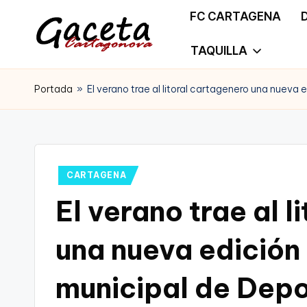
FC CARTAGENA
Saltar
TAQUILLA
G
Gaceta
al
a
Portada
»
El verano trae al litoral cartagenero una nueva
Cartagonova,
contenido
c
La
e
Web
t
Publicado
CARTAGENA
que
en
El verano trae al 
a
te
C
una nueva edición
informa
a
de
municipal de Depo
r
Cartagena,