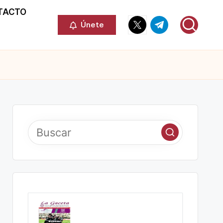
TACTO
Elemento
Elemento
Únete
del
del
menú
menú