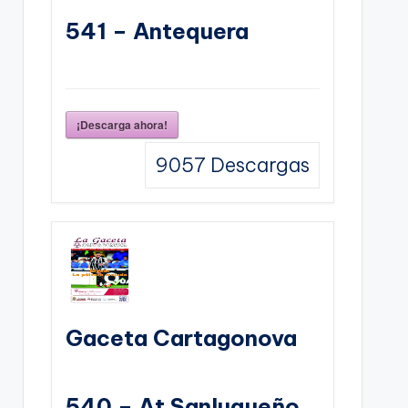
541 – Antequera
¡Descarga ahora!
9057
Descargas
Gaceta Cartagonova
540 – At Sanluqueño