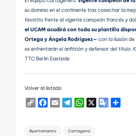
El equipo cartagenero,
vigente campeón de la 
su dominio en el continente tras cosechar la me
favorito frente al vigente campeón francés y do
el UCAM acudirá con toda su plantilla dispon
Ortega y Ángela Rodríguez—
con la ilusión de
se enfrentarán el anfitrión y defensor del títul
TTC Berlin Eastside.
Volver al listado
C
F
E
T
W
X
G
S
o
a
m
el
h
o
h
p
c
ai
e
a
o
ar
y
e
l
gr
ts
gl
e
Ayuntamiento
Cartagena