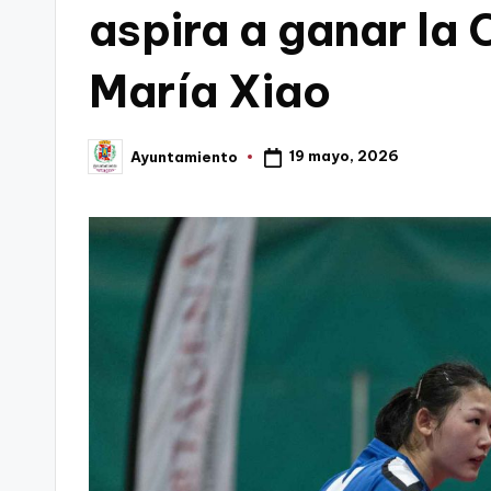
aspira a ganar la
C
María Xiao
a
r
19 mayo, 2026
Ayuntamiento
Publicado
t
por
a
g
e
n
a