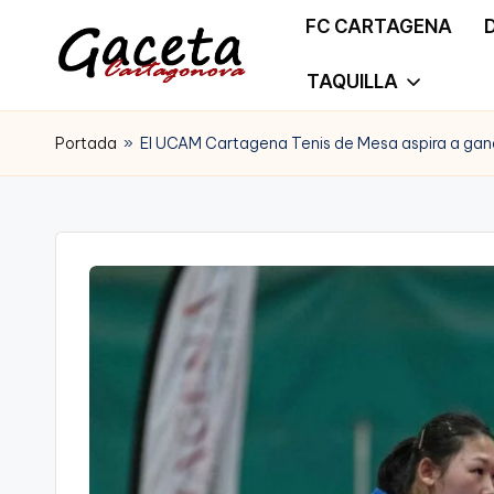
FC CARTAGENA
Saltar
TAQUILLA
G
Gaceta
al
a
Portada
»
El UCAM Cartagena Tenis de Mesa aspira a gan
Cartagonova,
contenido
c
La
e
Web
t
que
a
te
C
informa
a
de
r
Cartagena,