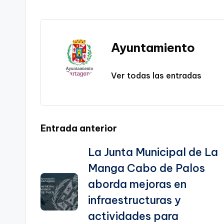
Etiquetas:
Li
b
a
A
e
n
o
m
p
Tr
k
o
p
a
Ayuntamiento
k
n
sl
Ver todas las entradas
a
te
Navegación
Entrada anterior
La Junta Municipal de La
de
Manga Cabo de Palos
entradas
aborda mejoras en
infraestructuras y
actividades para