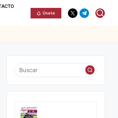
TACTO
Elemento
Elemento
Únete
del
del
menú
menú