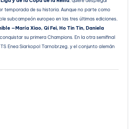
Liga y de la Copa de la Reina
, quiere desplegar
jor temporada de su historia. Aunque no parte como
ble subcampeón europeo en las tres últimas ediciones,
ible —María Xiao, Qi Fei, Ho Tin Tin, Daniela
 conquistar su primera Champions. En la otra semifinal
o, KTS Enea Siarkopol Tarnobrzeg, y el conjunto alemán