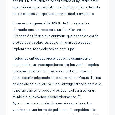
natural. En la reunión se ha solicitado al Ayuntamiento
que trabaje para posibilitar una implantación ordenada
de las plantas y respetuosa con el medio ambiente.
El secretario general del PSOE de Cartagena ha
afirmado que “
es necesario un
Plan General de
Ordenación Urbana
que clarifique qué espacios están
protegidos
y sobre los que en ningún caso pueden
implantarse instalaciones de este tipo
”
Todas las entidades presentes
en la asamblea
han
expresado sus preocupaciones
por los vacíos legales
que el Ayuntamiento no
está controlando con una
planificación adecuada
. En este sentido, Manuel Torres
ha declarado que “e
l PSOE
de Cartagena
considera que
la participación ciudadana es esencial para
tener un
munic
ipio que avance económicamente. E
l
Ayuntamiento
toma decisiones sin escuchar a los
vecinos, es u
na forma de gobernar, de espaldas a la