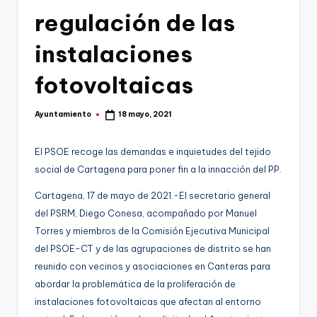
g
regulación de las
e
instalaciones
n
fotovoltaicas
a
Ayuntamiento
18 mayo, 2021
Publicado
por
El PSOE
recoge las demandas e inquietudes del tejido
social de Cartagena para poner fin a la innacción del PP
.
Cartagena,
17
de
mayo
de 20
21
.-
El secretario general
del PSRM,
Diego Conesa
, acompañado por Manuel
Torres y
miembros de la Comisión Ejecutiva Municipal
del
PSOE-CT
y de las agrupaciones de distrito
se han
reunido
con veci
nos y
asociaciones en Canteras para
abordar
la problemática de la
proliferación de
instalaciones fotovoltaicas
que afectan al entorno