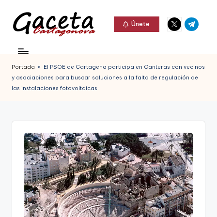
Elemento
Elemento
Saltar
Únete
del
del
al
G
menú
menú
Gaceta
contenido
a
Cartagonova,
Portada
»
El PSOE de Cartagena participa en Canteras con vecinos
c
La
y asociaciones para buscar soluciones a la falta de regulación de
e
las instalaciones fotovoltaicas
Web
t
que
a
te
C
informa
a
de
r
Cartagena,
t
FC
a
Cartagena,