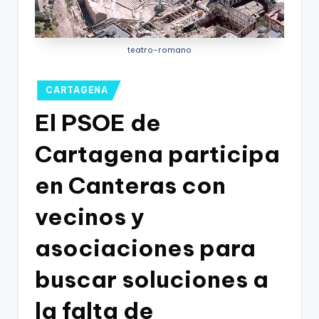
g
o
n
teatro-romano
o
Publicado
CARTAGENA
v
en
El PSOE de
a
-
Cartagena participa
F
en Canteras con
C
vecinos y
C
a
asociaciones para
r
buscar soluciones a
t
la falta de
a