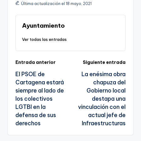
Li
b
a
A
e
Última actualización el 18 mayo, 2021
n
o
m
p
Tr
k
o
p
a
Ayuntamiento
k
n
Ver todas las entradas
sl
a
Navegación
Entrada anterior
Siguiente entrada
te
El PSOE de
La enésima obra
de
Cartagena estará
chapuza del
entradas
siempre al lado de
Gobierno local
los colectivos
destapa una
LGTBI en la
vinculación con el
defensa de sus
actual jefe de
derechos
Infraestructuras