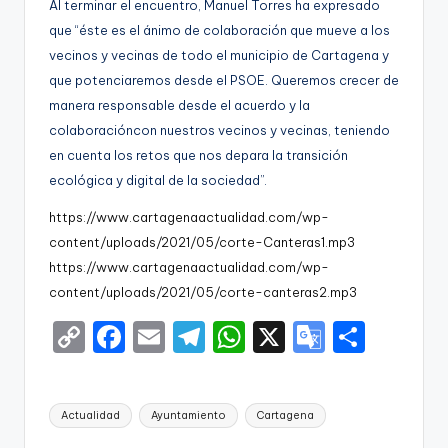
Al terminar el encuentro,
Manuel Torres
ha expresado
que
“éste es el ánimo de colaboración que mueve a los
vecinos y vecinas de todo el municipio de Cartagena
y
que potenciaremos desde el PSOE. Queremos
crecer de
manera responsable desde el acuerdo y la
colabora
ción
con nuestros vecinos y vecinas
, teniendo
en cuenta los re
tos
que nos depara la transición
ecológica y digital de la sociedad
”
.
https://www.cartagenaactualidad.com/wp-
content/uploads/2021/05/corte-Canteras1.mp3
https://www.cartagenaactualidad.com/wp-
content/uploads/2021/05/corte-canteras2.mp3
C
F
E
T
W
X
G
S
o
a
m
el
h
o
h
p
c
ai
e
a
o
ar
Etiquetas:
Actualidad
Ayuntamiento
Cartagena
y
e
l
gr
ts
gl
e