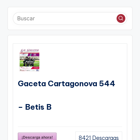
Gaceta Cartagonova 544
– Betis B
¡Descarga ahora!
8421
Descargas