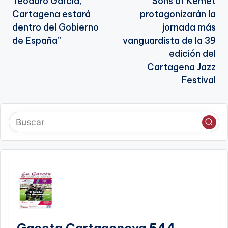
Teodoro García,
Sons of Kemet
entradas
Cartagena estará
protagonizarán la
dentro del Gobierno
jornada más
de España”
vanguardista de la 39
edición del
Cartagena Jazz
Festival
Gaceta Cartagonova 544 –