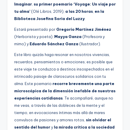
g
Imaginar
,
su primer poemario ‘Voyage: Un viaje por
tu alma’
(Olé Libros, 2019),
a las 20 horas
,
en la
e
Biblioteca Josefina Soria del Luzzy
.
n
Estará presentado por
Gregorio Martínez Jiménez
a
(Herborista y poeta),
Mayya Ganza
(Profesora y
mimo) y
Eduardo Sánchez Ganza
(Ilustrador).
Este libro quizás haga resonar en nosotros vivencias,
recuerdos, pensamientos o emociones; es posible que
este viaje te conduzca a destinos insospechados en el
intrincado paisaje de claroscuros solidarios con tu
alma. Este poemario
recorre brevemente una parte
microscópica de la dimensión inefable de nuestras
experiencias cotidianas
. Te acompañaré, aunque no
me veas, a través de las dobleces de la mente y el
tiempo, en evocaciones íntimas más allá de mares
convulsos de pasiones y amores rotos,
sin olvidar el
sentido del humor
y
la mirada crítica a la sociedad