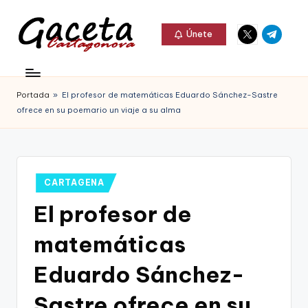
Elemento
Elemento
Saltar
Únete
del
del
al
G
menú
menú
Gaceta
contenido
a
Cartagonova,
Portada
»
El profesor de matemáticas Eduardo Sánchez-Sastre
c
La
ofrece en su poemario un viaje a su alma
e
Web
t
que
a
te
Publicado
CARTAGENA
C
en
informa
El profesor de
a
de
matemáticas
r
Cartagena,
t
Eduardo Sánchez-
FC
a
Sastre ofrece en su
Cartagena,