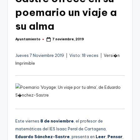
g
poemario un viaje a
o
n
su alma
o
Ayuntamiento
7 noviembre, 2019
v
Publicado
por
a
Jueves 7 Noviembre 2019 | Visto: 18 veces |
Versi�n
-
Imprimible
F
C
C
a
r
Este viernes
8 de noviembre
, el profesor de
t
matemáticas del IES Isaac Peral de Cartagena,
a
Eduardo Sánchez-Sastre
, presenta en
Leer
,
Pensar
,