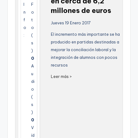
en cerca de 6,2
g
I
F
millones de euros
n
o
e
f
t
Jueves 19 Enero 2017
n
o
o
El incremento más importante se ha
a
:
(
producido en partidas destinadas a
s
mejorar la conciliación laboral y la
)
integración de alumnos con pocos
0
recursos
A
u
Leer más >
di
o
(
s
)
0
V
íd