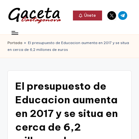
Elemento
Elemento
Saltar
Únete
del
del
al
G
menú
menú
Gaceta
contenido
a
Cartagonova,
Portada
»
El presupuesto de Educacion aumenta en 2017 y se situa
c
La
en cerca de 6,2 millones de euros
e
Web
t
que
a
te
El presupuesto de
C
informa
Educacion aumenta
a
de
r
en 2017 y se situa en
Cartagena,
t
cerca de 6,2
FC
a
Cartagena,