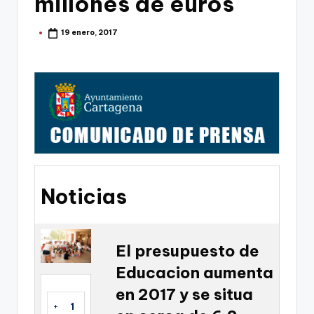
millones de euros
g
o
19 enero, 2017
Publicado
por
n
o
v
a
-
F
C
Noticias
C
a
El presupuesto de
r
Educacion aumenta
t
en 2017 y se situa
a
+
1