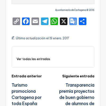
Ayuntamiento de Cartagena © 2016
C
F
E
T
W
X
G
S
o
a
m
el
h
o
h
p
c
ai
e
a
o
ar
Última actualización el 19 enero, 2017
y
e
l
gr
ts
gl
e
Li
b
a
A
e
n
o
m
p
Tr
Ver todas las entradas
k
o
p
a
k
n
Navegación
Entrada anterior
Siguiente entrada
sl
Turismo
Transparencia
de
a
promociona
premia proyectos
entradas
te
Cartagena por
de buen gobierno
toda España
de alumnos de