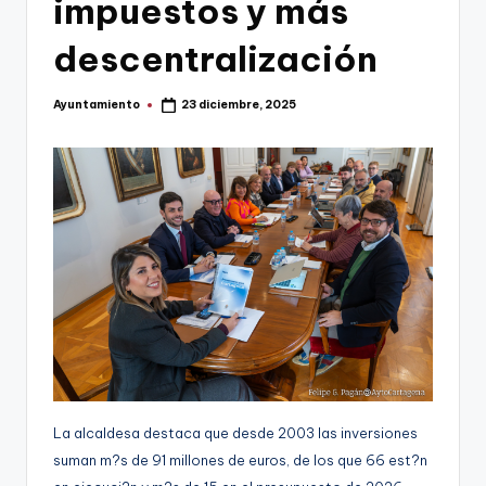
impuestos y más
g
descentralización
e
n
Ayuntamiento
23 diciembre, 2025
Publicado
a
por
La alcaldesa destaca que desde 2003 las inversiones
suman m?s de 91 millones de euros, de los que 66 est?n