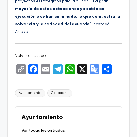
proyectos estratégicos para la ciudad.
“La gran
mayoría de estas actuaciones ya están en
ejecución o se han culminado, lo que demuestra la
solvencia y la seriedad del acuerdo”
, destacó
Arroyo.
Volver al listado
C
F
E
T
W
X
G
S
o
a
m
el
h
o
h
p
c
ai
e
a
o
ar
Etiquetas:
Ayuntamiento
Cartagena
y
e
l
gr
ts
gl
e
Li
b
a
A
e
n
o
m
p
Tr
Ayuntamiento
k
o
p
a
Ver todas las entradas