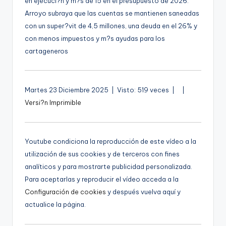
en ejecuci?n y m?s de 15 en el presupuesto de 2026.
Arroyo subraya que las cuentas se mantienen saneadas
con un super?vit de 4,5 millones, una deuda en el 26% y
con menos impuestos y m?s ayudas para los
cartageneros
V
A
Martes 23 Diciembre 2025 | Visto: 519 veces |
|
?
u
Versi?n Imprimible
d
d
e
i
o
o
Youtube condiciona la reproducción de este vídeo a la
utilización de sus cookies y de terceros con fines
analíticos y para mostrarte publicidad personalizada.
Para aceptarlas y reproducir el vídeo acceda a la
Configuración de cookies
y después vuelva aquí y
actualice la página.