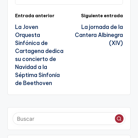
k
n
sl
Navegación
Entrada anterior
Siguiente entrada
a
La Joven
La jornada de la
te
de
Orquesta
Cantera Albinegra
entradas
Sinfónica de
(XIV)
Cartagena dedica
su concierto de
Navidad a la
Séptima Sinfonía
de Beethoven