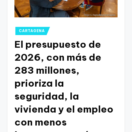
g
o
n
o
Publicado
CARTAGENA
en
v
El presupuesto de
a
2026, con más de
-
283 millones,
F
C
prioriza la
C
seguridad, la
a
vivienda y el empleo
r
t
con menos
a