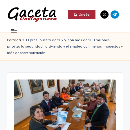
Elemento
Elemento
Saltar
Únete
del
del
al
G
menú
menú
Gaceta
contenido
a
Cartagonova,
Portada
»
El presupuesto de 2026, con más de 283 millones,
c
La
prioriza la seguridad, la vivienda y el empleo con menos impuestos y
e
más descentralización
Web
t
que
a
te
C
informa
a
de
r
Cartagena,
t
FC
a
Cartagena,