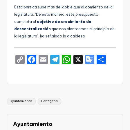
Esta partida sube más del doble que al comienzo de la
legislatura. “De esta manera, este presupuesto
completa el
objetivo de crecimiento
de
descentralización
que nos planteamos al principio de
la legislatura”, ha señalado la alcaldesa.
C
F
E
T
W
X
G
S
o
a
m
el
h
o
h
p
c
ai
e
a
o
ar
y
e
l
gr
ts
gl
e
Li
b
a
A
e
Etiquetas:
Ayuntamiento
Cartagena
n
o
m
p
Tr
k
o
p
a
k
n
Ayuntamiento