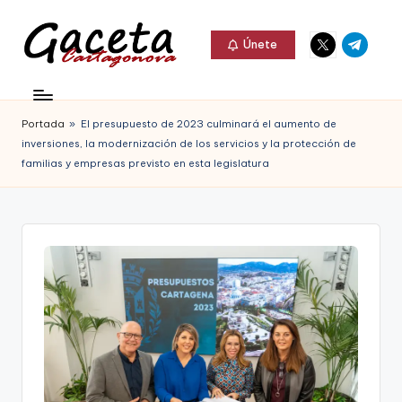
Elemento
Elemento
Saltar
Únete
del
del
al
G
menú
menú
Gaceta
contenido
a
Cartagonova,
Portada
»
El presupuesto de 2023 culminará el aumento de
c
La
inversiones, la modernización de los servicios y la protección de
e
familias y empresas previsto en esta legislatura
Web
t
que
a
te
C
informa
a
de
r
Cartagena,
t
FC
a
Cartagena,