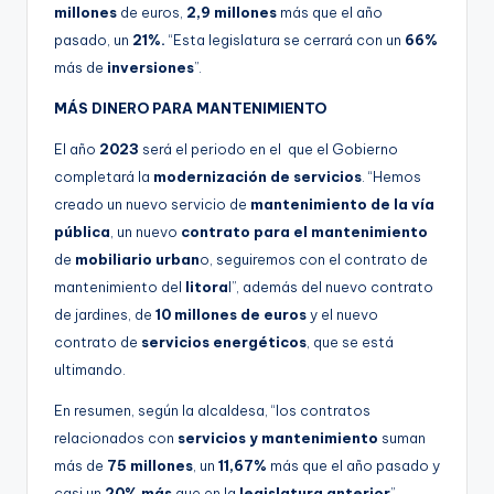
millones
de euros,
2,9 millones
más que el año
pasado, un
21%.
“Esta legislatura se cerrará con un
66%
más de
inversiones
”.
MÁS DINERO PARA MANTENIMIENTO
El año
2023
será el periodo en el que el Gobierno
completará la
modernización de servicios
. “Hemos
creado un nuevo servicio de
mantenimiento de la vía
pública
, un nuevo
contrato para el mantenimiento
de
mobiliario urban
o, seguiremos con el contrato de
mantenimiento del
litora
l”, además del nuevo contrato
de jardines, de
10 millones de euros
y el nuevo
contrato de
servicios energéticos
, que se está
ultimando.
En resumen, según la alcaldesa, “los contratos
relacionados con
servicios y mantenimiento
suman
más de
75 millones
, un
11,67%
más que el año pasado y
casi un
20% más
que en la
legislatura anterior
”.