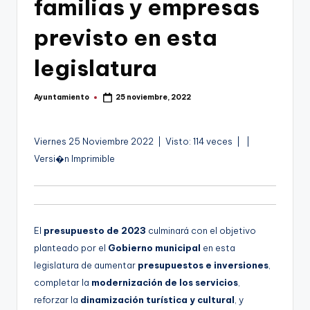
familias y empresas
g
previsto en esta
e
n
legislatura
a
Ayuntamiento
25 noviembre, 2022
Publicado
por
A
Viernes 25 Noviembre 2022 | Visto: 114 veces |
|
u
Versi�n Imprimible
d
i
o
El
presupuesto de 2023
culminará con el objetivo
planteado por el
Gobierno municipal
en esta
legislatura de aumentar
presupuestos e inversiones
,
completar la
modernización de los servicios
,
reforzar la
dinamización turística y cultural
, y