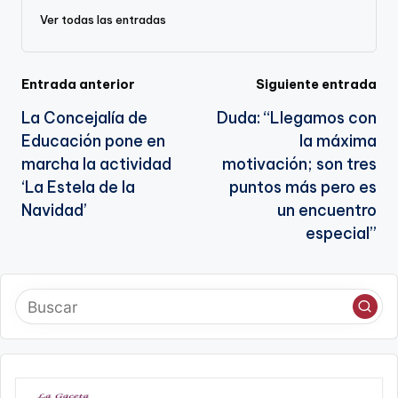
sl
Ver todas las entradas
a
te
Navegación
Entrada anterior
Siguiente entrada
La Concejalía de
Duda: “Llegamos con
de
Educación pone en
la máxima
entradas
marcha la actividad
motivación; son tres
‘La Estela de la
puntos más pero es
Navidad’
un encuentro
especial”