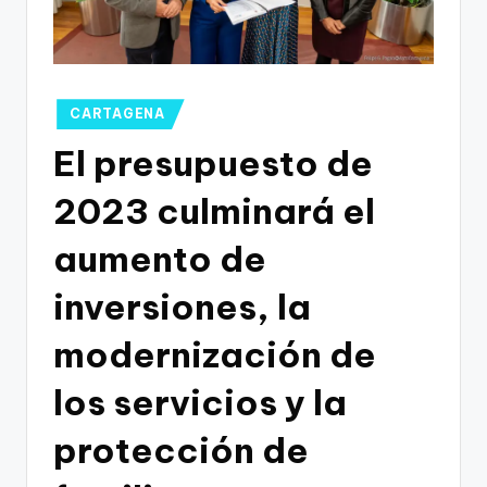
g
o
n
o
Publicado
CARTAGENA
en
v
El presupuesto de
a
2023 culminará el
-
aumento de
F
C
inversiones, la
C
modernización de
a
los servicios y la
r
t
protección de
a