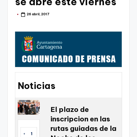
se abre este viernes
g
o
26 abril, 2017
Publicado
por
n
o
v
a
-
F
C
Noticias
C
a
El plazo de
r
inscripcion en las
t
rutas guiadas de la
a
+
1