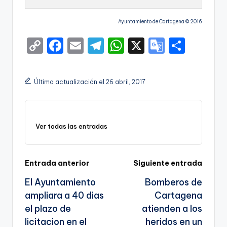
Ayuntamiento de Cartagena © 2016
C
F
E
T
W
X
G
S
o
a
m
el
h
o
h
p
c
ai
e
a
o
ar
Última actualización el 26 abril, 2017
y
e
l
gr
ts
gl
e
Li
b
a
A
e
n
o
m
p
Tr
Ver todas las entradas
k
o
p
a
k
n
Navegación
Entrada anterior
Siguiente entrada
sl
El Ayuntamiento
Bomberos de
de
a
ampliara a 40 dias
Cartagena
entradas
te
el plazo de
atienden a los
licitacion en el
heridos en un