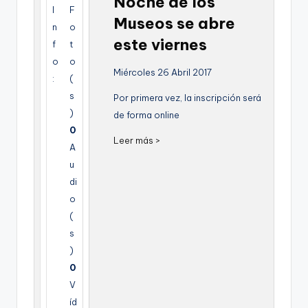
Noche de los
g
I
F
Museos se abre
n
o
e
este viernes
f
t
n
o
o
Miércoles 26 Abril 2017
a
:
(
s
Por primera vez, la inscripción será
)
de forma online
0
Leer más >
A
u
di
o
(
s
)
0
V
íd