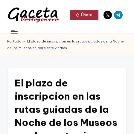
Elemento
Elemento
Saltar
Únete
del
del
al
G
menú
menú
Gaceta
contenido
a
Cartagonova,
Portada
»
El plazo de inscripcion en las rutas guiadas de la Noche
c
La
de los Museos se abre este viernes
e
Web
t
que
a
te
El plazo de
C
informa
inscripcion en las
a
de
r
rutas guiadas de la
Cartagena,
t
Noche de los Museos
FC
a
Cartagena,