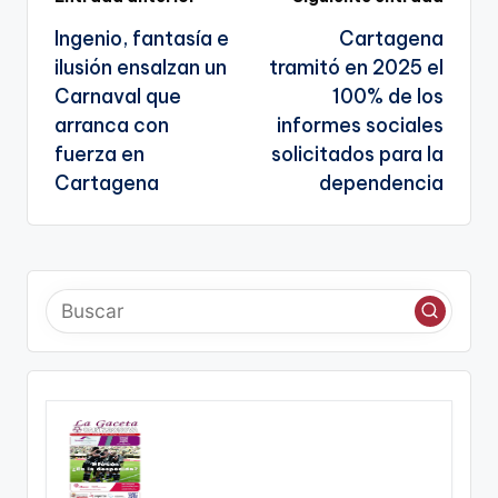
Navegación
a
Ingenio, fantasía e
Cartagena
te
de
ilusión ensalzan un
tramitó en 2025 el
entradas
Carnaval que
100% de los
arranca con
informes sociales
fuerza en
solicitados para la
Cartagena
dependencia