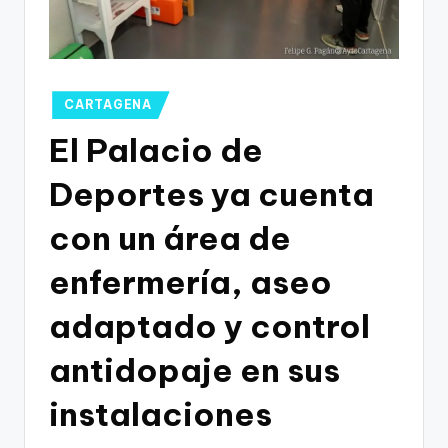
g
o
n
o
Publicado
CARTAGENA
en
v
El Palacio de
a
Deportes ya cuenta
-
con un área de
F
C
enfermería, aseo
C
adaptado y control
a
antidopaje en sus
r
t
instalaciones
a