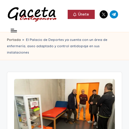
Elemento
Elemento
Saltar
Únete
del
del
al
G
menú
menú
Gaceta
contenido
a
Cartagonova,
Portada
»
El Palacio de Deportes ya cuenta con un área de
c
La
enfermería, aseo adaptado y control antidopaje en sus
e
instalaciones
Web
t
que
a
te
C
informa
a
de
r
Cartagena,
t
FC
a
Cartagena,