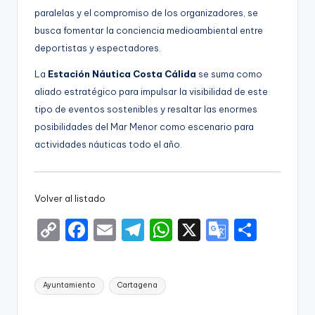
paralelas y el compromiso de los organizadores, se
busca fomentar la conciencia medioambiental entre
deportistas y espectadores.
La
Estación Náutica Costa Cálida
se suma como
aliado estratégico para impulsar la visibilidad de este
tipo de eventos sostenibles y resaltar las enormes
posibilidades del Mar Menor como escenario para
actividades náuticas todo el año.
Volver al listado
C
F
E
T
W
X
G
S
o
a
m
el
h
o
h
p
c
ai
e
a
o
ar
Etiquetas:
Ayuntamiento
Cartagena
y
e
l
gr
ts
gl
e