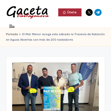
Elemento
Elemento
Saltar
Únete
del
del
al
G
menú
menú
Gaceta
contenido
a
Cartagonova,
Portada
»
El Mar Menor acoge este sábado la Travesía de Natación
c
La
en Aguas Abiertas con más de 200 nadadores
e
Web
t
que
a
te
C
informa
a
de
r
Cartagena,
t
FC
a
Cartagena,