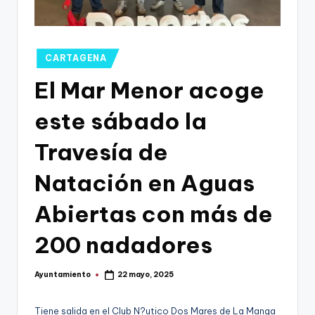
g
o
n
Publicado
CARTAGENA
o
en
El Mar Menor acoge
v
este sábado la
a
-
Travesía de
F
Natación en Aguas
C
Abiertas con más de
C
a
200 nadadores
r
Ayuntamiento
22 mayo, 2025
t
Publicado
por
a
Tiene salida en el Club N?utico Dos Mares de La Manga