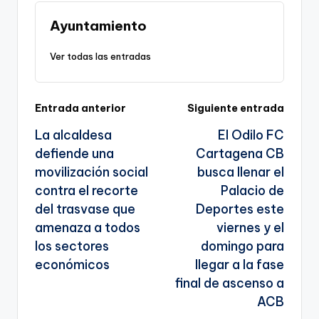
Li
b
a
A
e
n
o
m
p
Tr
Ayuntamiento
k
o
p
a
Ver todas las entradas
k
n
sl
Navegación
Entrada anterior
Siguiente entrada
a
La alcaldesa
El Odilo FC
te
de
defiende una
Cartagena CB
entradas
movilización social
busca llenar el
contra el recorte
Palacio de
del trasvase que
Deportes este
amenaza a todos
viernes y el
los sectores
domingo para
económicos
llegar a la fase
final de ascenso a
ACB