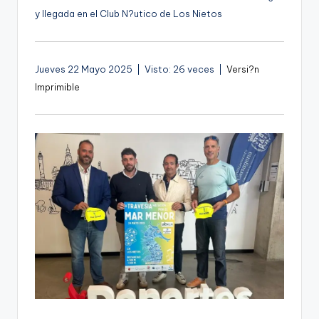
g
y llegada en el Club N?utico de Los Nietos
e
n
Jueves 22 Mayo 2025 | Visto: 26 veces |
Versi?n
a
Imprimible