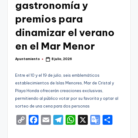
g
gastronomía y
o
premios para
n
dinamizar el verano
o
v
en el Mar Menor
a
Ayuntamiento
8 julio, 2026
-
Publicado
por
F
Entre el 10 y el 19 de julio, seis emblemáticos
C
establecimientos de Islas Menores, Mar de Cristal y
Playa Honda ofrecerán creaciones exclusivas,
C
permitiendo al público votar por su favorita y optar al
a
sorteo de una cena para dos personas
r
C
F
E
T
W
X
G
S
t
o
a
m
el
h
o
h
a