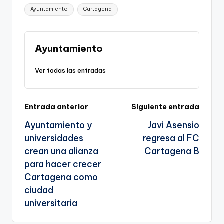
p
c
ai
e
a
o
ar
g
Etiquetas:
Ayuntamiento
Cartagena
y
e
l
gr
ts
gl
e
e
Li
b
a
A
e
n
n
o
m
p
Tr
Ayuntamiento
a
k
o
p
a
Ver todas las entradas
k
n
sl
Navegación
Entrada anterior
Siguiente entrada
a
Ayuntamiento y
Javi Asensio
te
de
universidades
regresa al FC
entradas
crean una alianza
Cartagena B
para hacer crecer
Cartagena como
ciudad
universitaria