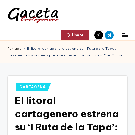
Saltar
al
G
Gaceta
Elemento
Elemento
contenido
a
Únete
Cartagonova,
del
del
c
menú
menú
La
Portada
»
El litoral cartagenero estrena su ‘I Ruta de la Tapa’:
e
gastronomía y premios para dinamizar el verano en el Mar Menor
Web
t
que
a
te
C
Publicado
CARTAGENA
informa
en
a
El litoral
de
r
Cartagena,
cartagenero estrena
t
FC
su ‘I Ruta de la Tapa’:
a
Cartagena,