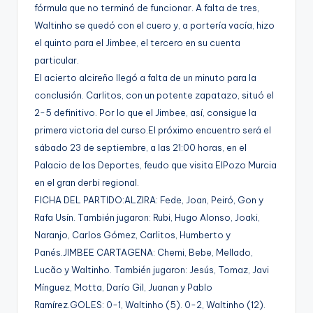
fórmula que no terminó de funcionar. A falta de tres,
Waltinho se quedó con el cuero y, a portería vacía, hizo
el quinto para el Jimbee, el tercero en su cuenta
particular.
El acierto alcireño llegó a falta de un minuto para la
conclusión. Carlitos, con un potente zapatazo, situó el
2-5 definitivo. Por lo que el Jimbee, así, consigue la
primera victoria del curso.El próximo encuentro será el
sábado 23 de septiembre, a las 21:00 horas, en el
Palacio de los Deportes, feudo que visita ElPozo Murcia
en el gran derbi regional.
FICHA DEL PARTIDO:ALZIRA: Fede, Joan, Peiró, Gon y
Rafa Usín. También jugaron: Rubi, Hugo Alonso, Joaki,
Naranjo, Carlos Gómez, Carlitos, Humberto y
Panés.JIMBEE CARTAGENA: Chemi, Bebe, Mellado,
Lucão y Waltinho. También jugaron: Jesús, Tomaz, Javi
Mínguez, Motta, Darío Gil, Juanan y Pablo
Ramírez.GOLES: 0-1, Waltinho (5). 0-2, Waltinho (12).