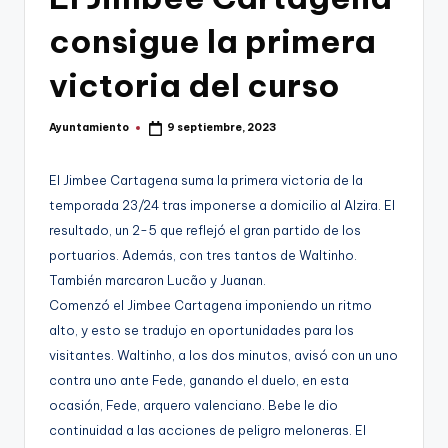
g
consigue la primera
o
n
victoria del curso
o
Ayuntamiento
9 septiembre, 2023
v
Publicado
por
a
El Jimbee Cartagena suma la primera victoria de la
-
temporada 23/24 tras imponerse a domicilio al Alzira. El
resultado, un 2-5 que reflejó el gran partido de los
F
portuarios. Además, con tres tantos de Waltinho.
C
También marcaron Lucão y Juanan.
C
Comenzó el Jimbee Cartagena imponiendo un ritmo
a
alto, y esto se tradujo en oportunidades para los
visitantes. Waltinho, a los dos minutos, avisó con un uno
r
contra uno ante Fede, ganando el duelo, en esta
t
ocasión, Fede, arquero valenciano. Bebe le dio
a
continuidad a las acciones de peligro meloneras. El