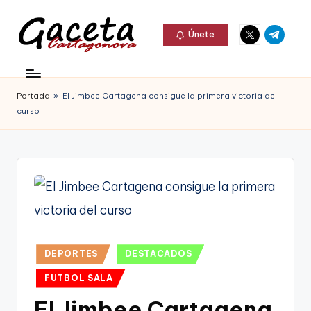
Elemento
Elemento
Saltar
Únete
del
del
al
G
menú
menú
Gaceta
contenido
a
Cartagonova,
Portada
»
El Jimbee Cartagena consigue la primera victoria del
c
La
curso
e
Web
t
que
a
te
C
informa
a
de
r
Publicado
Cartagena,
DEPORTES
DESTACADOS
t
en
FC
FUTBOL SALA
a
Cartagena,
El Jimbee Cartagena