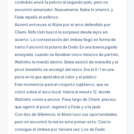
cordobés envió la pelota al segundo palo, pero no
g
encontró rematador. Nuevamente, Bebe lo intentó, y
e
Fede repelió el esférico.
n
Asomó entonces el Alzira por el arco defendido por
Chemi. Rafa Usín buscó la sorpresa desde lejos sin
a
acierto. La contestación del Jimbee llegó en forma de
tanto.Funcionó la pizarra de Duda. En una buena jugada
ensayada, cuando se llevaban cinco minutos de partido,
Waltinho la mandó dentro. Bebe asistió de maravilla y el
pívot brasileño se encargó del resto. Era el 0-1 en una
pista en la que apretaba el calor y el público.
Eran momentos para el conjunto rojiblanco, que se
volcó sobre el arco local. Hasta el minuto 12, donde
Waltinho volvía a anotar. Pase largo de Chemi, preciso,
que agarró el pívot, regateó a Fede y a la jaula.
Con dos de diferencia, el Alzira tuvo sus oportunidades,
pero no encontró la red en este primer acto. Casi lo
consigue el Jimbee por tercera vez. Los de Duda