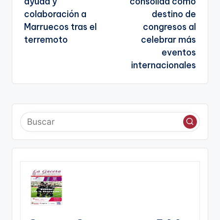
ayuda y
consolida como
entradas
colaboración a
destino de
Marruecos tras el
congresos al
terremoto
celebrar más
eventos
internacionales