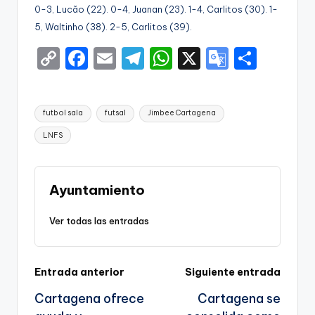
0-3, Lucão (22). 0-4, Juanan (23). 1-4, Carlitos (30). 1-
5, Waltinho (38). 2-5, Carlitos (39).
C
F
E
T
W
X
G
S
o
a
m
el
h
o
h
p
c
ai
e
a
o
ar
Etiquetas:
futbol sala
futsal
Jimbee Cartagena
y
e
l
gr
ts
gl
e
LNFS
Li
b
a
A
e
n
o
m
p
Tr
k
o
p
a
Ayuntamiento
k
n
Ver todas las entradas
sl
a
Navegación
Entrada anterior
Siguiente entrada
te
Cartagena ofrece
Cartagena se
de