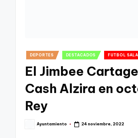
C
a
r
t
Publicado
DEPORTES
DESTACADOS
FUTBOL SAL
a
en
El Jimbee Cartage
g
Cash Alzira en oc
e
n
Rey
a
24 noviembre, 2022
Ayuntamiento
Publicado
por