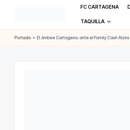
FC CARTAGENA
Saltar
TAQUILLA
G
Gaceta
al
a
Portada
»
El Jimbee Cartagena, ante el Family Cash Alzir
Cartagonova,
contenido
c
La
e
Web
t
que
a
te
C
informa
a
de
r
Cartagena,