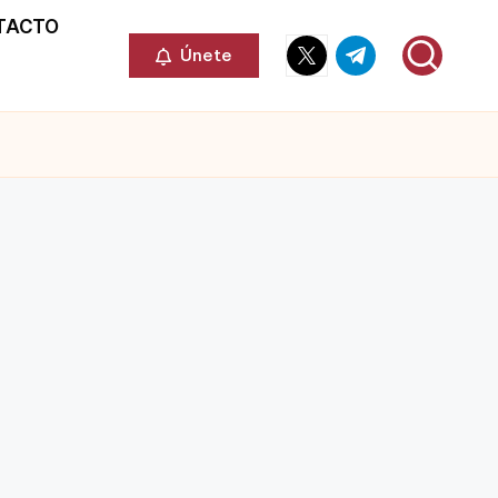
TACTO
Elemento
Elemento
Únete
del
del
menú
menú