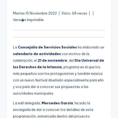
por
g
e
A
Martes 15 Noviembre 2022 | Visto: 68 veces |
|
u
Versi�n Imprimible
n
d
a
i
o
La
Concejalía de Servicios Sociales
ha elaborado un
calendario de actividades
con motivo de la
celebración, el
21 de noviembre
, del
Día Universal de
los Derechos de la Infancia,
programa en el que los
más pequeños son los protagonistas y tendrán música
con un nuevo festival diseñado especialmente para ello
y voz para dar a conocer sus propuestas a las
autoridades municipales.
La edil delegada,
Mercedes García
, ha sido la
encargada de dar a conocer los detalles de esta
programación, enmarcada dentro del proyecto