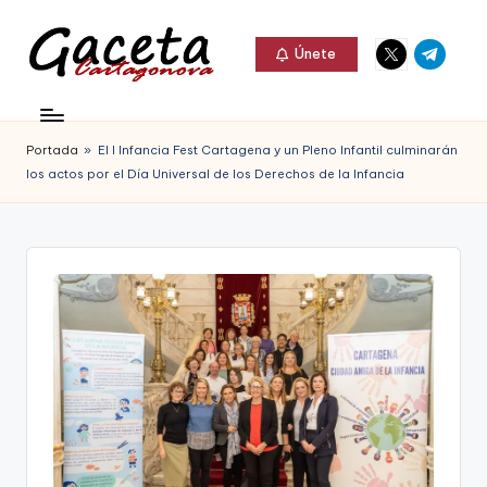
Elemento
Elemento
Saltar
Únete
del
del
al
G
menú
menú
Gaceta
contenido
a
Cartagonova,
Portada
»
El I Infancia Fest Cartagena y un Pleno Infantil culminarán
c
La
los actos por el Día Universal de los Derechos de la Infancia
e
Web
t
que
a
te
C
informa
a
de
r
Cartagena,
t
FC
a
Cartagena,