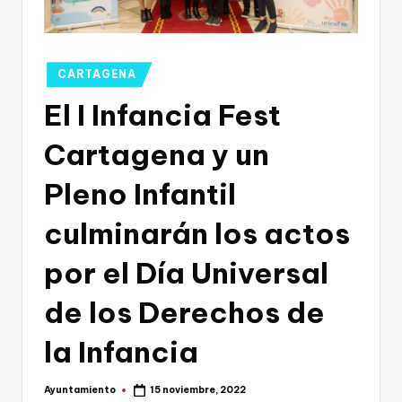
g
o
n
Publicado
CARTAGENA
o
en
El I Infancia Fest
v
Cartagena y un
a
-
Pleno Infantil
F
culminarán los actos
C
por el Día Universal
C
a
de los Derechos de
r
la Infancia
t
a
Ayuntamiento
15 noviembre, 2022
Publicado