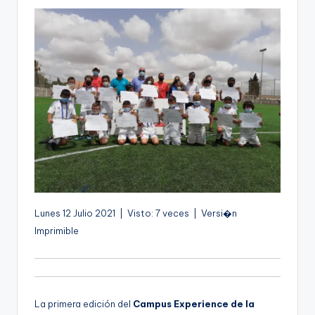
g
e
n
a
Lunes 12 Julio 2021 | Visto: 7 veces | Versi�n
Imprimible
La primera edición del
Campus Experience de la