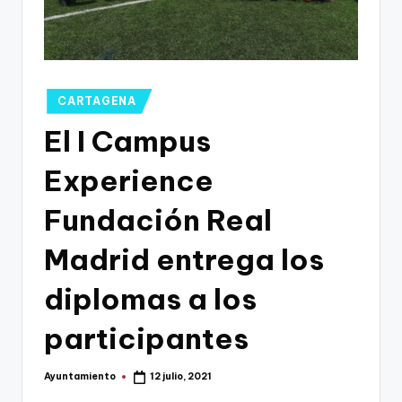
g
o
n
o
Publicado
CARTAGENA
v
en
El I Campus
a
Experience
-
F
Fundación Real
C
Madrid entrega los
C
diplomas a los
a
r
participantes
t
Ayuntamiento
12 julio, 2021
Publicado
a
por