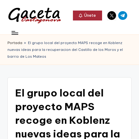
Elemento
Elemento
Saltar
Únete
del
del
al
G
menú
menú
Gaceta
contenido
a
Cartagonova,
Portada
»
El grupo local del proyecto MAPS recoge en Koblenz
c
La
nuevas ideas para la recuperacion del Castillo de los Moros y el
e
barrio de Los Mateos
Web
t
que
a
te
C
El grupo local del
informa
a
de
proyecto MAPS
r
Cartagena,
recoge en Koblenz
t
FC
a
nuevas ideas para la
Cartagena,