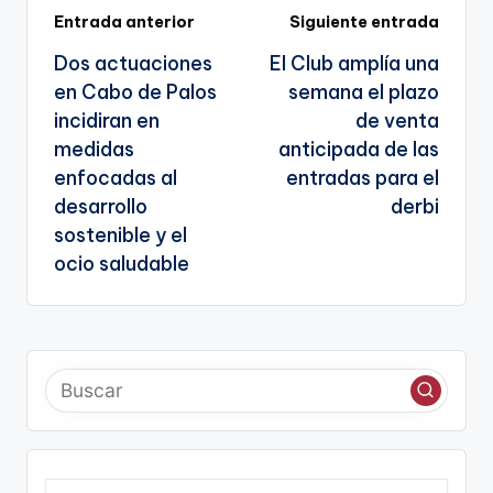
k
n
Navegación
Entrada anterior
Siguiente entrada
sl
Dos actuaciones
El Club amplía una
de
a
en Cabo de Palos
semana el plazo
entradas
te
incidiran en
de venta
medidas
anticipada de las
enfocadas al
entradas para el
desarrollo
derbi
sostenible y el
ocio saludable