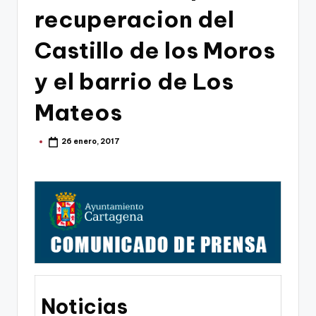
g
recuperacion del
o
Castillo de los Moros
n
o
y el barrio de Los
v
Mateos
a
-
26 enero, 2017
Publicado
por
F
C
C
a
r
t
Noticias
a