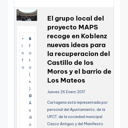
g
e
El grupo local del
n
proyecto MAPS
a
recoge en Koblenz
+
6
nuevas ideas para
I
F
la recuperacion del
n
o
f
t
Castillo de los
o
o
Moros y el barrio de
:
(
Los Mateos
s
)
Jueves 26 Enero 2017
0
Cartagena está representada por
A
personal del Ayuntamiento, de la
u
UPCT, de la sociedad municipal
di
Casco Antiguo y del Manifiesto
o