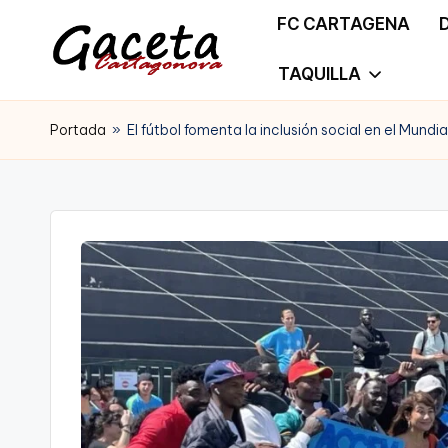
FC CARTAGENA
Saltar
TAQUILLA
G
Gaceta
al
a
Portada
»
El fútbol fomenta la inclusión social en el Mundia
Cartagonova,
contenido
c
La
e
Web
t
que
a
te
C
informa
a
de
r
Cartagena,