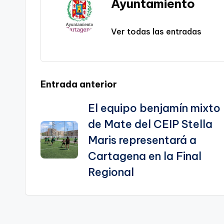
Ayuntamiento
k
n
sl
Ver todas las entradas
a
te
Navegación
Entrada anterior
El equipo benjamín mixto
de
de Mate del CEIP Stella
entradas
Maris representará a
Cartagena en la Final
Regional