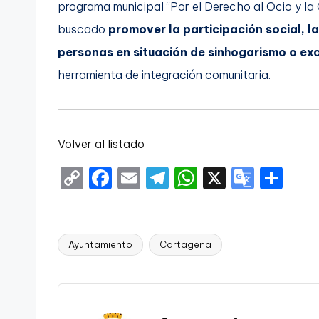
programa municipal “Por el Derecho al Ocio y la C
buscado
promover la participación social, l
personas en situación de sinhogarismo o exc
herramienta de integración comunitaria.
Volver al listado
C
F
E
T
W
X
G
S
o
a
m
el
h
o
h
p
c
ai
e
a
o
ar
y
e
l
gr
ts
gl
e
Ayuntamiento
Cartagena
Etiquetas:
Li
b
a
A
e
n
o
m
p
Tr
k
o
p
a