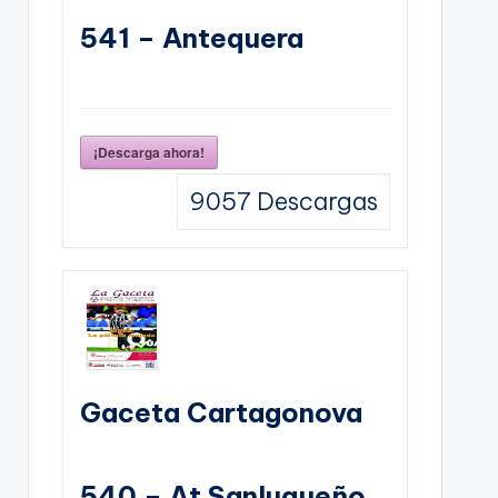
541 – Antequera
¡Descarga ahora!
9057
Descargas
Gaceta Cartagonova
540 – At Sanluqueño