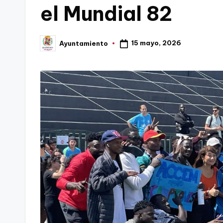
el Mundial 82
C
a
15 mayo, 2026
Ayuntamiento
Publicado
por
r
t
a
g
e
n
a