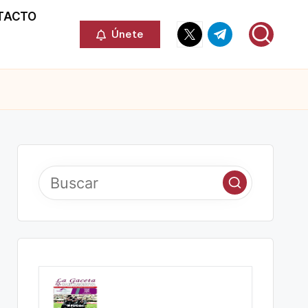
TACTO
Elemento
Elemento
Únete
del
del
menú
menú